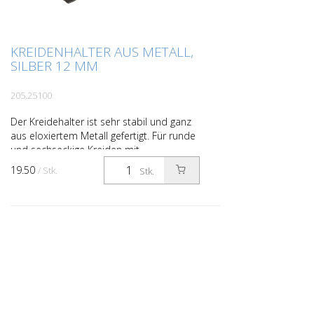
KREIDENHALTER AUS METALL,
SILBER 12 MM
205.25100
Der Kreidehalter ist sehr stabil und ganz
aus eloxiertem Metall gefertigt. Für runde
und sechseckige Kreiden mit
Durchmesser 11–12 mm. Handliche
19.50
/ Stk.
Stk.
Größe mit nützlichem Clip...