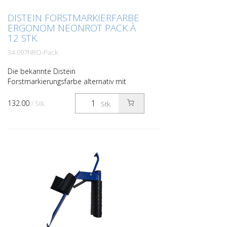
DISTEIN FORSTMARKIERFARBE
ERGONOM NEONROT PACK À
12 STK.
34-097NRO-Pack
Die bekannte Distein
Forstmarkierungsfarbe alternativ mit
ergonomischer Sprühkappe und
extrabreiter Betätigungstaste für
132.00
/ Stk.
Stk.
ermüdungsfreies und sauberes Arbeiten
ohne Sprühg...