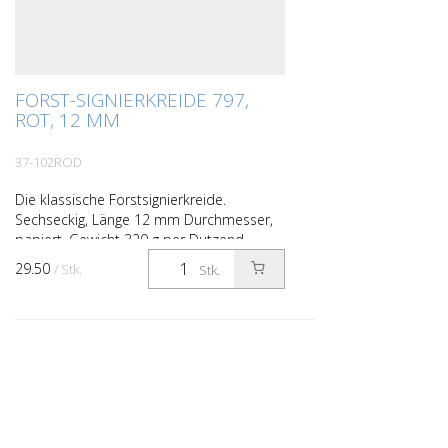
FORST-SIGNIERKREIDE 797,
ROT, 12 MM
37-102ROD
Die klassische Forstsignierkreide.
Sechseckig, Länge 12 mm Durchmesser,
papiert. Gewicht 320 g per Dutzend.
Farbe rot.
29.50
/ Stk.
Stk.