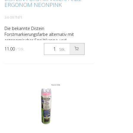
ERGONOM NEONPINK
34-097NPI
Die bekannte Distein
Forstmarkierungsfarbe alternativ mit
ergonomischer Sprühkappe und
extrabreiter Betätigungstaste für
11.00
/ Stk.
Stk.
ermüdungsfreies und sauberes Arbeiten
ohne Sprühg...