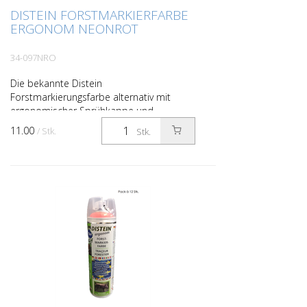
DISTEIN FORSTMARKIERFARBE
ERGONOM NEONROT
34-097NRO
Die bekannte Distein
Forstmarkierungsfarbe alternativ mit
ergonomischer Sprühkappe und
extrabreiter Betätigungstaste für
11.00
/ Stk.
Stk.
ermüdungsfreies und sauberes Arbeiten
ohne Sprühg...