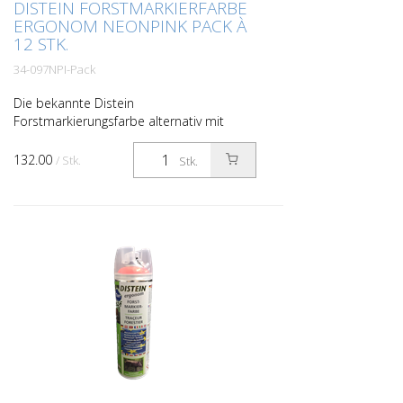
DISTEIN FORSTMARKIERFARBE
ERGONOM NEONPINK PACK À
12 STK.
34-097NPI-Pack
Die bekannte Distein
Forstmarkierungsfarbe alternativ mit
ergonomischer Sprühkappe und
extrabreiter Betätigungstaste für
132.00
/ Stk.
Stk.
ermüdungsfreies und sauberes Arbeiten
ohne Sprühg...