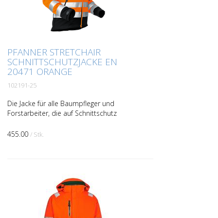
PFANNER STRETCHAIR
SCHNITTSCHUTZJACKE EN
20471 ORANGE
102191-25
Die Jacke für alle Baumpfleger und
Forstarbeiter, die auf Schnittschutz
(Klasse 1) im gesamten vorderen Bereich
inkl. Arme und Kragen nicht verzichten
455.00
/ Stk.
wollen.Die Schnitts...