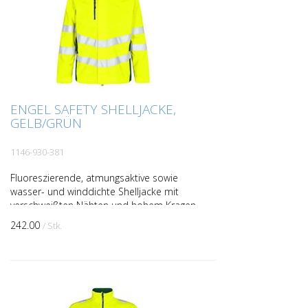
ENGEL SAFETY SHELLJACKE,
GELB/GRÜN
1146-930-381
Fluoreszierende, atmungsaktive sowie
wasser- und winddichte Shelljacke mit
verschweißten Nähten und hohem Kragen
im modernen Design. Doppelte
242.00
/ Stk.
Knopfleiste mit Reißverschlu...