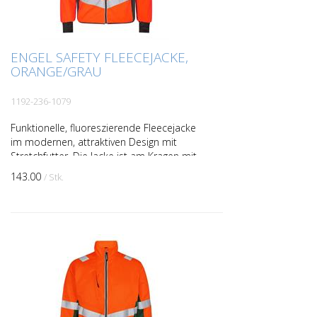
ENGEL SAFETY FLEECEJACKE,
ORANGE/GRAU
1192-236-1079
Funktionelle, fluoreszierende Fleecejacke
im modernen, attraktiven Design mit
Stretchfutter. Die Jacke ist am Kragen mit
Fleece gefu¨ttert, und daher weich und
143.00
/ Stk.
angenehm a...