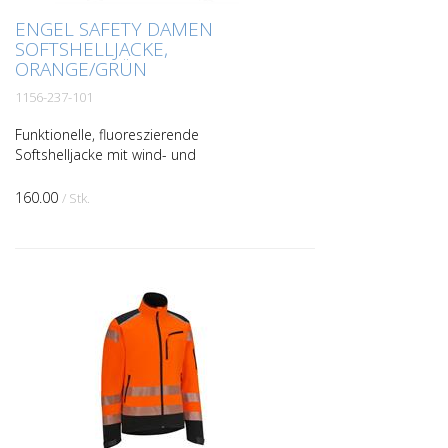
ENGEL SAFETY DAMEN
SOFTSHELLJACKE,
ORANGE/GRÜN
1156-237-101
Funktionelle, fluoreszierende
Softshelljacke mit wind- und
wasserabweisenden Eigenschaften.
Dieses attraktive Modell wurde speziell
160.00
/ Stk.
für Damen entworfen. Die Jacke ist inn...