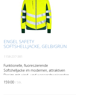
ENGEL SAFETY
SOFTSHELLJACKE, GELB/GRÜN
1158-237-381
Funktionelle, fluoreszierende
Softshelljacke im modernen, attraktiven
Design mit wind- und wasserabweisenden
Eigenschaften. Die Jacke ist innen und am
159.00
/ Stk.
Kragen mit Fleece g...