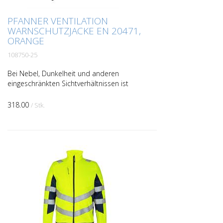
PFANNER VENTILATION
WARNSCHUTZJACKE EN 20471,
ORANGE
108750-25
Bei Nebel, Dunkelheit und anderen
eingeschränkten Sichtverhältnissen ist
zuverlässige Früherkennung ein
entscheidender Sicherheitsfaktor. Unsere
318.00
/ Stk.
Ventilation Warnschutzjac...