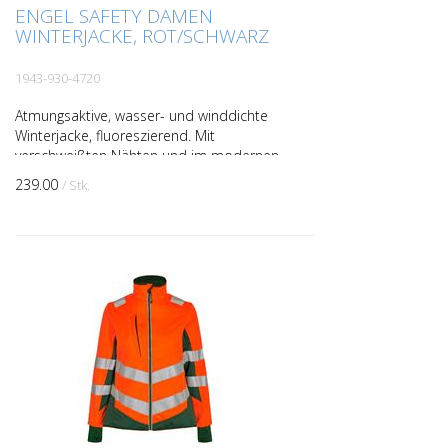
ENGEL SAFETY DAMEN
WINTERJACKE, ROT/SCHWARZ
1943-930-4720
Atmungsaktive, wasser- und winddichte
Winterjacke, fluoreszierend. Mit
verschweißten Nähten und im modernen
Design. Die Jacke hat einen hohen Kragen
239.00
/ Stk.
und ist hinten länger...