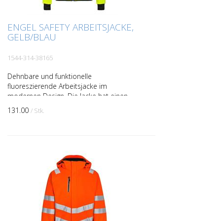
ENGEL SAFETY ARBEITSJACKE,
GELB/BLAU
1544-314-38165
Dehnbare und funktionelle
fluoreszierende Arbeitsjacke im
modernen Design. Die Jacke hat einen
hohen Kragen und ist hinten länger
131.00
/ Stk.
geschnitten. Der dehnbare Stoff bietet v...