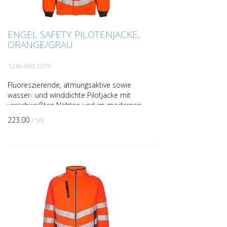
ENGEL SAFETY PILOTENJACKE,
ORANGE/GRAU
1246-930-1079
Fluoreszierende, atmungsaktive sowie
wasser- und winddichte Pilotjacke mit
verschweißten Nähten und im modernen
Design. Doppelte Knopfleiste mit
223.00
/ Stk.
Reißverschluss sowie Klet...