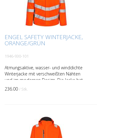
ENGEL SAFETY WINTERJACKE,
ORANGE/GRÜN
1946-930-101
Atmungsaktive, wasser- und winddichte
Winterjacke mit verschweißten Nähten
und im modernen Design. Die Jacke hat
einen hohen Kragen und ist hinten länger
236.00
/ Stk.
geschnitten. Dop...