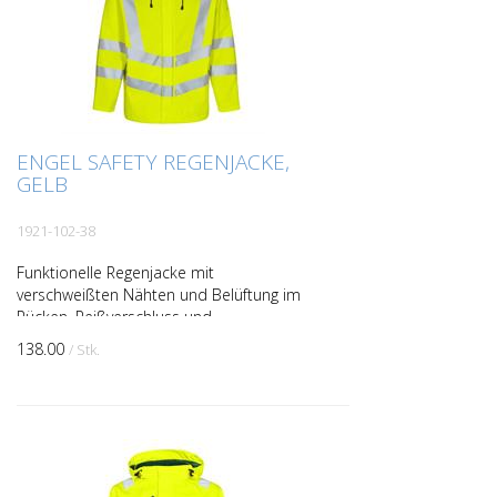
ENGEL SAFETY REGENJACKE,
GELB
1921-102-38
Funktionelle Regenjacke mit
verschweißten Nähten und Belüftung im
Rücken. Reißverschluss und
Klettverschluss vorne. Zwei geräumige
138.00
/ Stk.
und funktionelle Seitentaschen sowie gr...