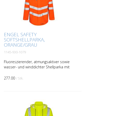
ENGEL SAFETY
SOFTSHELLPARKA,
ORANGE/GRAU
1145-930-1079
Fluoreszierender, atmungsaktiver sowie
wasser- und winddichter Shellparka mit
modernem Schnitt und verschweißten
Nähten. Der Parka hat einen hohen
277.00
/ Stk.
Kragen, doppelte Knopfl...