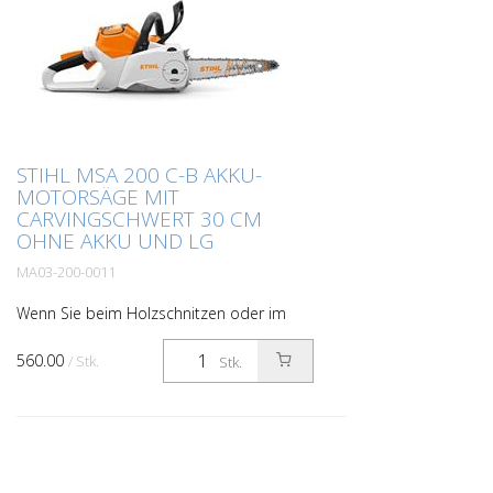
STIHL MSA 200 C-B AKKU-
MOTORSÄGE MIT
CARVINGSCHWERT 30 CM
OHNE AKKU UND LG
MA03-200-0011
Wenn Sie beim Holzschnitzen oder im
Obstbau besonders präzise und filigran
arbeiten müssen, finden Sie mit der Akku-
560.00
/ Stk.
Stk.
Motorsäge STIHL MSA 200 C-B Carving
das passende Gerät...