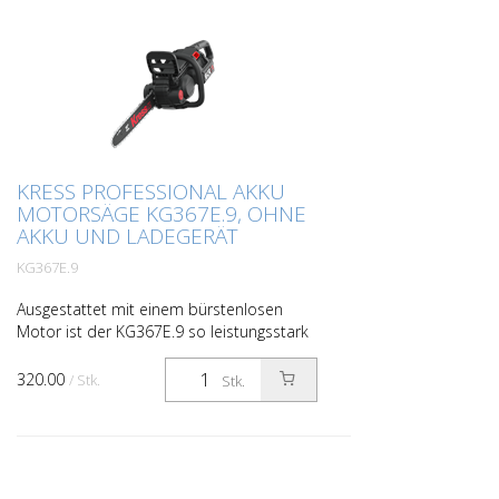
KRESS PROFESSIONAL AKKU
MOTORSÄGE KG367E.9, OHNE
AKKU UND LADEGERÄT
KG367E.9
Ausgestattet mit einem bürstenlosen
Motor ist der KG367E.9 so leistungsstark
wie ein Benzingerät. Die
Hochgeschwindigkeitskette mit bis zu 22
320.00
/ Stk.
Stk.
m/s sorgt für eine höhere Sc...