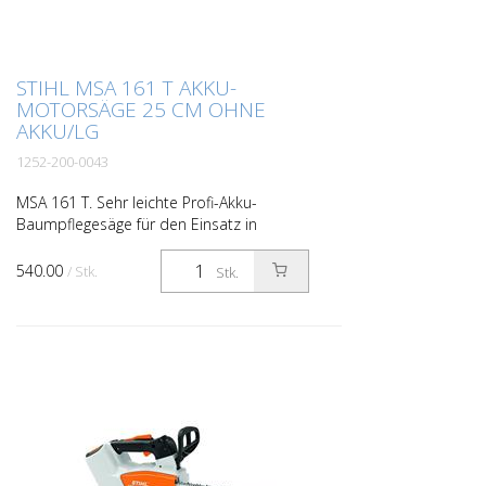
STIHL MSA 161 T AKKU-
MOTORSÄGE 25 CM OHNE
AKKU/LG
1252-200-0043
MSA 161 T. Sehr leichte Profi-Akku-
Baumpflegesäge für den Einsatz in
lärmsensiblen Bereichen. Dank der hohen
Kettengeschwindigkeit von 16 m/s und
540.00
/ Stk.
Stk.
der starken Motorleistun...