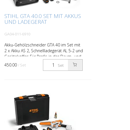
STIHL GTA 40.0 SET MIT AKKUS
UND LADEGERÄT
GA04-011-6910
Akku-Gehölzschneider GTA 40 im Set mit
2 x Akku AS 2, Schnellladegerät AL 5-2 und
Gerätekoffer: Für Profis in der Baum- und
Gehölzpflege sowie auf Baustellen Wenn
450.00
/ Set
Set
Sie noc...