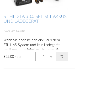
STIHL GTA 30.0 SET MIT AKKUS
UND LADEGERÄT
GA05-011-6910
Wenn Sie noch keinen Akku aus dem
STIHL AS-System und kein Ladegerät
besitzen, dann lohnt es sich, den Akku-
Gehölzschneider STIHL GTA 30 im Set mit
325.00
/ Set
Set
2 Lithium-Ionen-Akkus ...