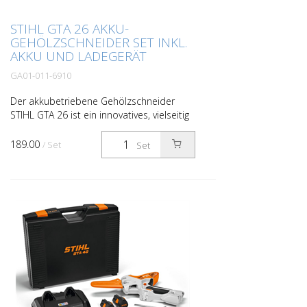
STIHL GTA 26 AKKU-
GEHÖLZSCHNEIDER SET INKL.
AKKU UND LADEGERÄT
GA01-011-6910
Der akkubetriebene Gehölzschneider
STIHL GTA 26 ist ein innovatives, vielseitig
einsetzbares Schneidewerkzeug für
Gartenbesitzer. Die Schienenlänge von 10
189.00
/ Set
Set
Zentimetern erl...