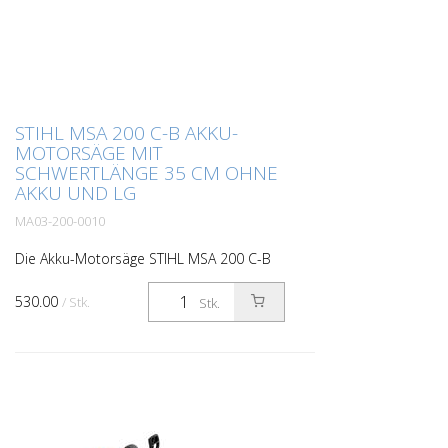
STIHL MSA 200 C-B AKKU-
MOTORSÄGE MIT
SCHWERTLÄNGE 35 CM OHNE
AKKU UND LG
MA03-200-0010
Die Akku-Motorsäge STIHL MSA 200 C-B
eignet sich für das Schneiden von dicken
Ästen oder zum Fällen kleinerer Bäume.
530.00
/ Stk.
Stk.
Sie ist für Profis konzipiert, die eine
leistungsstar...