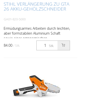
STIHL VERLÄNGERUNG ZU GTA
26 AKKU-GEHÖLZSCHNEIDER
GA01-820-5000
Ermüdungsarmes Arbeiten durch leichten,
aber formstabilen Aluminium Schaft
sowie einer ergonomischen
Griffanordnung. Länge 1,5 m. Zusätzlich
84.00
/ Stk.
Stk.
gibt es einen Asthaken zum He...