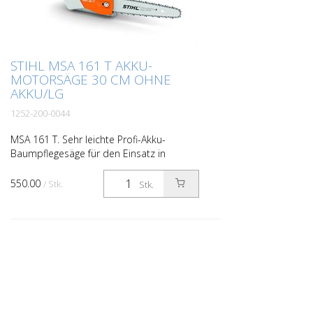
STIHL MSA 161 T AKKU-
MOTORSÄGE 30 CM OHNE
AKKU/LG
1252-200-0044
MSA 161 T. Sehr leichte Profi-Akku-
Baumpflegesäge für den Einsatz in
lärmsensiblen Bereichen. Dank der hohen
Kettengeschwindigkeit von 16 m/s und
550.00
/ Stk.
Stk.
der starken Motorleistun...