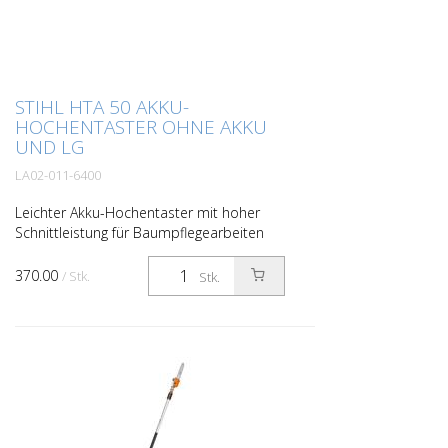
STIHL HTA 50 AKKU-
HOCHENTASTER OHNE AKKU
UND LG
LA02-011-6400
Leichter Akku-Hochentaster mit hoher
Schnittleistung für Baumpflegearbeiten
jeglicher Art. Ergonomischer Bedieneinheit
und teilbarem Schaft für den einfachen
370.00
/ Stk.
Stk.
Transport. G...