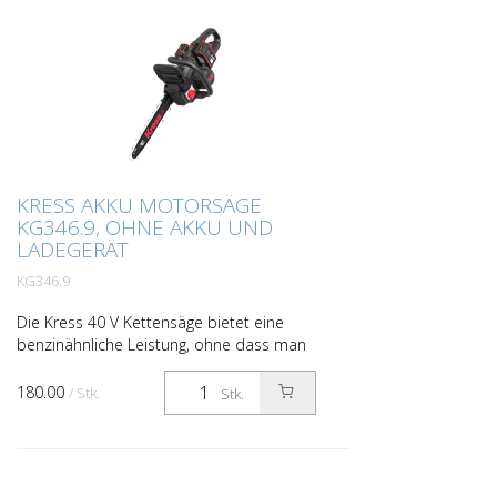
KRESS AKKU MOTORSÄGE
KG346.9, OHNE AKKU UND
LADEGERÄT
KG346.9
Die Kress 40 V Kettensäge bietet eine
benzinähnliche Leistung, ohne dass man
sich darum kümmern muss. Sie schneidet
schnell und sauber, mit einem One-
180.00
/ Stk.
Stk.
Touch-Kettenspannsys...