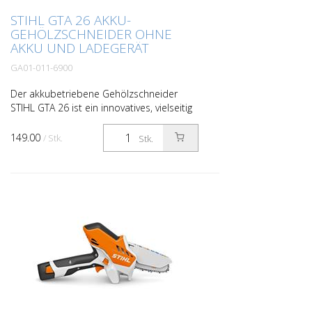
STIHL GTA 26 AKKU-
GEHÖLZSCHNEIDER OHNE
AKKU UND LADEGERÄT
GA01-011-6900
Der akkubetriebene Gehölzschneider
STIHL GTA 26 ist ein innovatives, vielseitig
einsetzbares Schneidewerkzeug für
Gartenbesitzer. Die Schienenlänge von 10
149.00
/ Stk.
Stk.
Zentimetern erl...