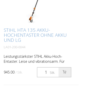
STIHL HTA 135 AKKU-
HOCHENTASTER OHNE AKKU
UND LG
LA01-200-0044
Leistungsstärkster STIHL Akku-Hoch-
Entaster. Leise und vibrationsarm. Für
professionelle Anwender in Baumpflege,
Obstbau und Kommune. Zum Entasten
945.00
/ Stk.
Stk.
von Bäumen, Entfernen v...