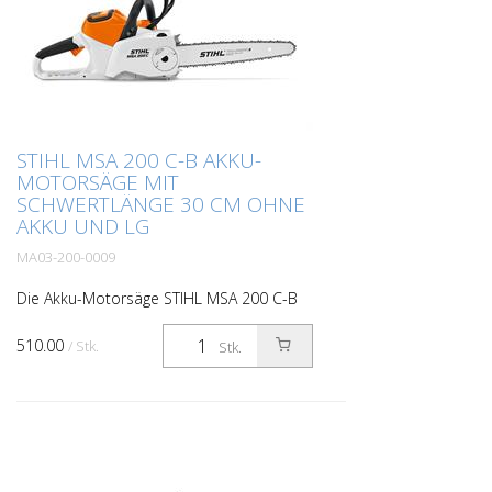
STIHL MSA 200 C-B AKKU-
MOTORSÄGE MIT
SCHWERTLÄNGE 30 CM OHNE
AKKU UND LG
MA03-200-0009
Die Akku-Motorsäge STIHL MSA 200 C-B
eignet sich für das Schneiden von dicken
Ästen oder zum Fällen kleinerer Bäume.
510.00
/ Stk.
Stk.
Sie ist für Profis konzipiert, die eine
leistungsstar...