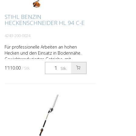
STIHL BENZIN
HECKENSCHNEIDER HL 94 C-E
4243-200-0024
Für professionelle Arbeiten an hohen
Hecken und den Einsatz in Bodennähe.
Gewichtsreduziertes Getriebe, mit
ECOSPEED zur Drehzahlregulierung für
1’110.00
/ Stk.
Stk.
lange Arbeitsintervalle i...