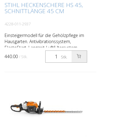
STIHL HECKENSCHERE HS 45,
SCHNITTLÄNGE 45 CM
4228-011-2937
Einsteigermodell für die Gehölzpflege im
Hausgarten. Antivibrationssystem,
ElastoStart, Langzeit-Luftfi ltersystem,
einseitig geschliffene Messer, integrierter
440.00
/ Stk.
Stk.
Schnittsch...