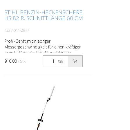
STIHL BENZIN-HECKENSCHERE
HS 82 R, SCHNITTLÄNGE 60 CM
4237-011-2977
Profi -Gerät mit niedriger
Messergeschwindigkeit für einen kräftigen
Schnitt. Vereinfachter Startablauf für
komfortables Starten.
910.00
/ Stk.
Stk.
Antivibrationssystem, Langzeit-Luftfilte...