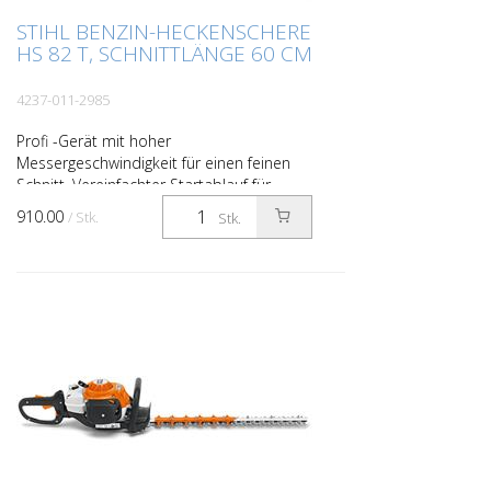
STIHL BENZIN-HECKENSCHERE
HS 82 T, SCHNITTLÄNGE 60 CM
4237-011-2985
Profi -Gerät mit hoher
Messergeschwindigkeit für einen feinen
Schnitt. Vereinfachter Startablauf für
komfortables Starten.
910.00
/ Stk.
Stk.
Antivibrationssystem, Langzeit-
Luftfiltersystem...