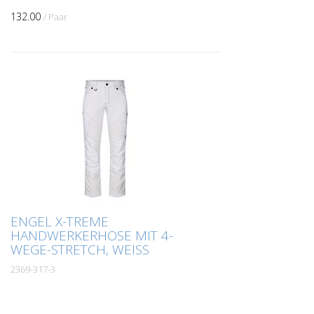
bequemem 4-Wege-Stretch für bessere
Passform und mehr Bewegungsfreiheit
132.00
/ Paar
und für maximalen Kom...
ENGEL X-TREME
HANDWERKERHOSE MIT 4-
WEGE-STRETCH, WEISS
2369-317-3