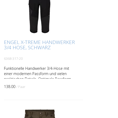
ENGEL X-TREME HANDWERKER
3/4 HOSE, SCHWARZ
6368-317-20
Funktionelle Handwerker 3/4-Hose mit
einer modernen Passform und vielen
praktischen Details. Optimale Passform
mit z. B. ergonomisch geformtem
138.00
/ Paar
Kniebereich. Der Stoff mit ...