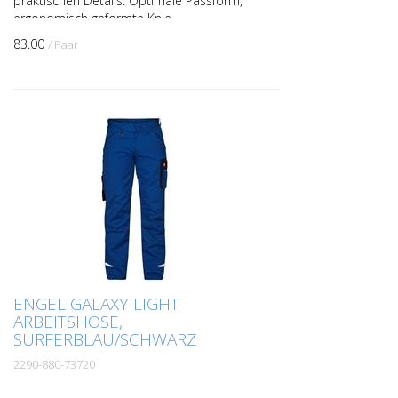
praktischen Details. Optimale Passform,
ergonomisch geformte Knie.
Taillengummizug am Rücken, der für gute
83.00
/ Paar
Passform sorgt und die Hose...
ENGEL GALAXY LIGHT
ARBEITSHOSE,
SURFERBLAU/SCHWARZ
2290-880-73720