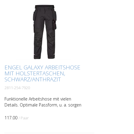
ENGEL GALAXY ARBEITSHOSE
MIT HOLSTERTASCHEN,
SCHWARZ/ANTHRAZIT
2811-254-7920
Funktionelle Arbeitshose mit vielen
Details. Optimale Passform, u. a. sorgen
ergonomisch geformte Knie und Panel an
der Innennaht im Schritt für mehr
117.00
/ Paar
Bequemlichkeit. Zwei...