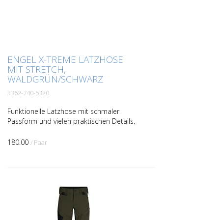
ENGEL X-TREME LATZHOSE
MIT STRETCH,
WALDGRÜN/SCHWARZ
3362-740-5320
Funktionelle Latzhose mit schmaler
Passform und vielen praktischen Details.
Ergonomisch geformte Knie. Einsätze aus
extrem elastischem, atmungsaktivem
180.00
/ Paar
Material in den Kni...