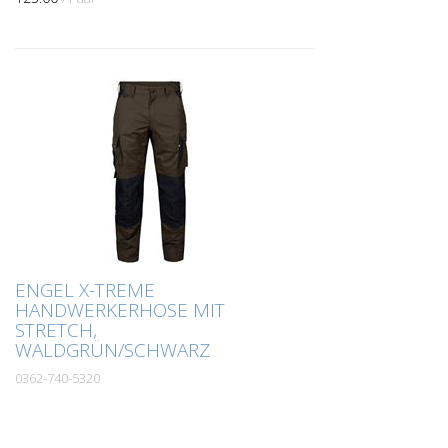
und Panel an der Innenn...
ENGEL X-TREME
HANDWERKERHOSE MIT
STRETCH,
WALDGRÜN/SCHWARZ
0362-740-5320