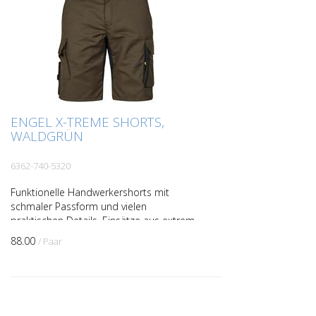
ENGEL X-TREME SHORTS,
WALDGRÜN
6362-740-5320
Funktionelle Handwerkershorts mit
schmaler Passform und vielen
praktischen Details. Einsätze aus extrem
elastischem, atmungsaktivem
88.00
/ Paar
Stretchmaterial im hinteren Bereich so...