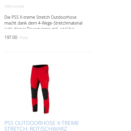
540-normal
Die PSS X-treme Stretch Outdoorhose
macht dank dem 4-Wege-Stretchmaterial
jede deiner Bewegungen mit, egal bei
welchen Tätigkeiten. Durch die
197.00
/ Paar
Verwendung von Elasthan und ...
PSS OUTDOORHOSE X-TREME
STRETCH, ROT/SCHWARZ