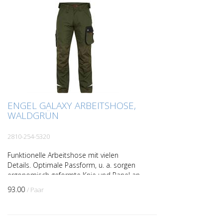
ENGEL GALAXY ARBEITSHOSE,
WALDGRÜN
2810-254-5320
Funktionelle Arbeitshose mit vielen
Details. Optimale Passform, u. a. sorgen
ergonomisch geformte Knie und Panel an
der Innennaht im Schritt für mehr
93.00
/ Paar
Bequemlichkeit. Zwei...