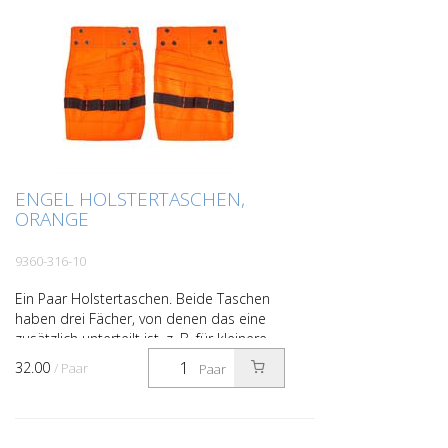
ENGEL HOLSTERTASCHEN,
ORANGE
9360-316-10
Ein Paar Holstertaschen. Beide Taschen
haben drei Fächer, von denen das eine
zusätzlich unterteilt ist, z. B. für kleinere
Werkzeuge. Darüber hinaus sind beide
32.00
/ Paar
Paar
Taschen mi...