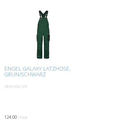
ENGEL GALAXY LATZHOSE,
GRÜN/SCHWARZ
3810-254-120
124.00
/ Paar