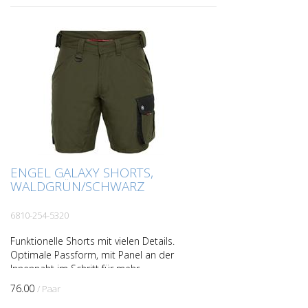
ENGEL GALAXY SHORTS,
WALDGRÜN/SCHWARZ
6810-254-5320
Funktionelle Shorts mit vielen Details.
Optimale Passform, mit Panel an der
Innennaht im Schritt für mehr
Bequemlichkeit. Zwei geräumige, schräg
76.00
/ Paar
sitzende Einschubtaschen ...