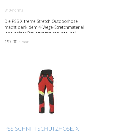
840-normal
Die PSS X-treme Stretch Outdoorhose
macht dank dem 4-Wege-Stretchmaterial
jede deiner Bewegungen mit, egal bei
welchen Tätigkeiten. Durch die
197.00
/ Paar
Verwendung von Elasthan und ...
PSS SCHNITTSCHUTZHOSE, X-