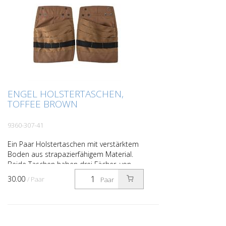
ENGEL HOLSTERTASCHEN,
TOFFEE BROWN
9360-307-41
Ein Paar Holstertaschen mit verstärktem
Boden aus strapazierfähigem Material.
Beide Taschen haben drei Fächer, von
denen das eine zusätzlich unterteilt ist, z.
30.00
/ Paar
Paar
B. für kle...