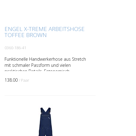
ENGEL X-TREME ARBEITSHOSE
TOFFEE BROWN
0360-186-41
Funktionelle Handwerkerhose aus Stretch
mit schmaler Passform und vielen
praktischen Details. Ergonomisch
geformte Knie und Innennaht-Zwickel für
138.00
/ Paar
noch mehr Tragekomfort. ...