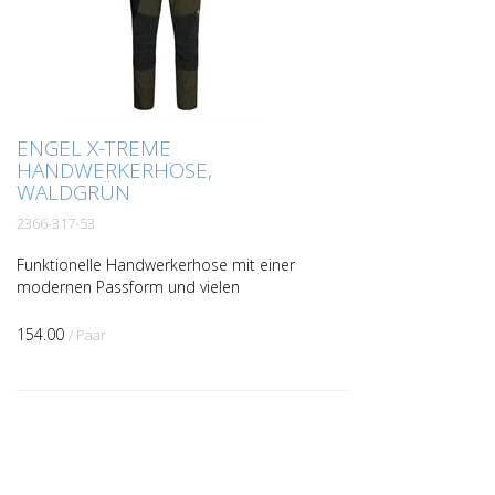
ENGEL X-TREME
HANDWERKERHOSE,
WALDGRÜN
2366-317-53
Funktionelle Handwerkerhose mit einer
modernen Passform und vielen
praktischen Details. Optimale Passform
mit z. B. ergonomisch geformtem
154.00
/ Paar
Kniebereich. Der Stoff mit beque...