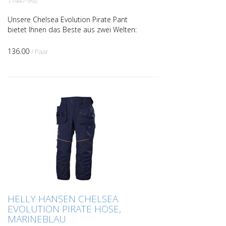
77447-992
Unsere Chelsea Evolution Pirate Pant
bietet Ihnen das Beste aus zwei Welten:
ein strapazierfähiges Material, das
zugleich Bewegungsfreiheit garantiert. Das
136.00
/ Paar
4-Wege-Stretch...
HELLY HANSEN CHELSEA
EVOLUTION PIRATE HOSE,
MARINEBLAU