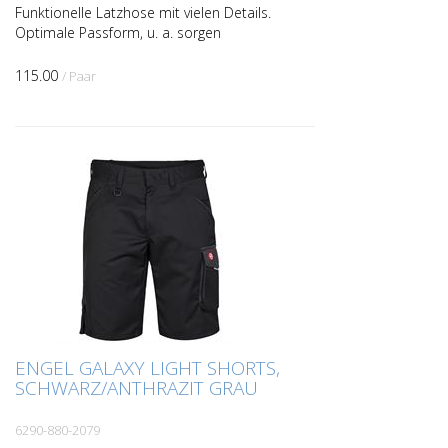
Funktionelle Latzhose mit vielen Details.
Optimale Passform, u. a. sorgen
ergonomisch geformte Knie und Panel an
der Innennaht im Schritt für mehr
115.00
/ Paar
Bequemlichkeit. Breites...
ENGEL GALAXY LIGHT SHORTS,
SCHWARZ/ANTHRAZIT GRAU
6290-880-2079