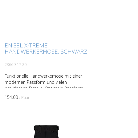
ENGEL X-TREME
HANDWERKERHOSE, SCHWARZ
2366-317-20
Funktionelle Handwerkerhose mit einer
modernen Passform und vielen
praktischen Details. Optimale Passform
mit z. B. ergonomisch geformtem
154.00
/ Paar
Kniebereich. Der Stoff mit beque...