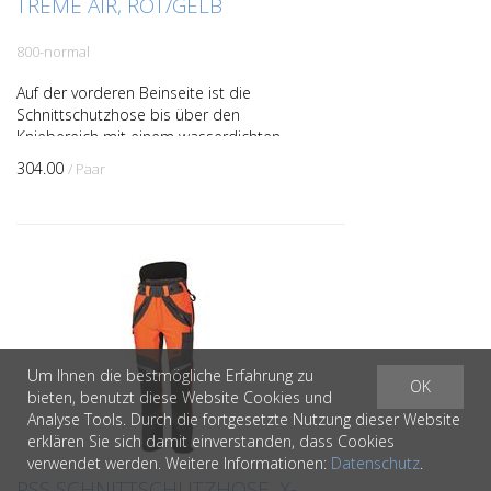
TREME AIR, ROT/GELB
800-normal
Auf der vorderen Beinseite ist die
Schnittschutzhose bis über den
Kniebereich mit einem wasserdichten
Oberstoff ausgestattet. Dieser Stoff
304.00
/ Paar
wurde auch zum besseren Schutz ...
Um Ihnen die bestmögliche Erfahrung zu
OK
bieten, benutzt diese Website Cookies und
Analyse Tools. Durch die fortgesetzte Nutzung dieser Website
erklären Sie sich damit einverstanden, dass Cookies
verwendet werden. Weitere Informationen:
Datenschutz
.
PSS SCHNITTSCHUTZHOSE, X-