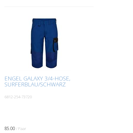
ENGEL GALAXY 3/4-HOSE,
SURFERBLAU/SCHWARZ
6812-254-73720
85.00
/ Paar