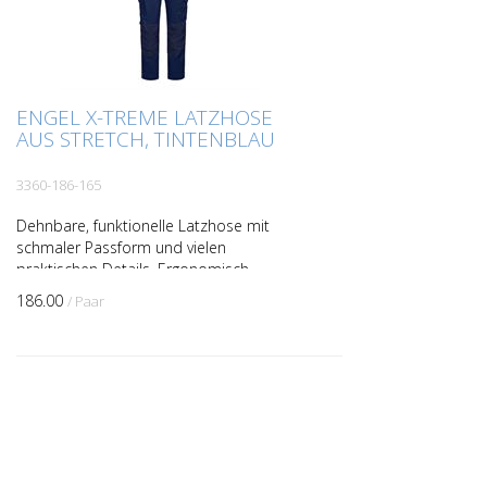
ENGEL X-TREME LATZHOSE
AUS STRETCH, TINTENBLAU
3360-186-165
Dehnbare, funktionelle Latzhose mit
schmaler Passform und vielen
praktischen Details. Ergonomisch
geformte Knie und Panel an der
186.00
/ Paar
Innennaht für noch mehr Tragekomfort.
Das...