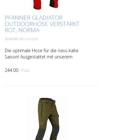
PFANNER GLADIATOR
OUTDOORHOSE VERSTÄRKT
ROT, NORMA
804488-40-normal
Die optimale Hose für die nass-kalte
Saison! Ausgestattet mit unserem
bewährten, wasserabweisendem
Gladiator Stoff, bietet diese Outdoorhose
244.00
/ Paar
extreme Reißfestigkeit für al...