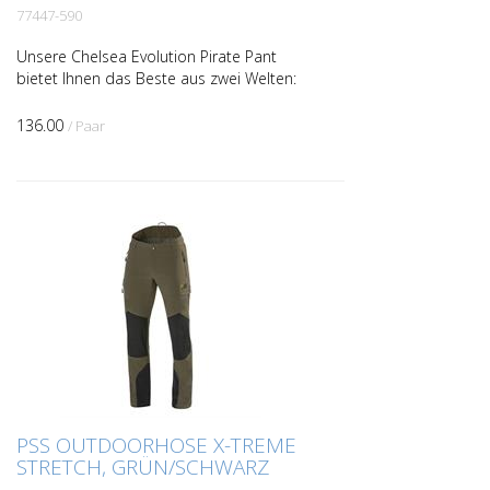
77447-590
Unsere Chelsea Evolution Pirate Pant
bietet Ihnen das Beste aus zwei Welten:
ein strapazierfähiges Material, das
zugleich Bewegungsfreiheit garantiert. Das
136.00
/ Paar
4-Wege-Stretch...
PSS OUTDOORHOSE X-TREME
STRETCH, GRÜN/SCHWARZ