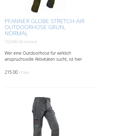
PFANNER GLOBE STRETCH-AIR
OUTDOORHOSE GRÜN,
NORMAL
102096-38-normal
Wer eine Outdoorhose für wirklich
anspruchsvolle Aktivitäten sucht, ist hier
genau richtig. Extrem viel
Bewegungsfreiheit und sehr geringes
215.00
/ Paar
Gewicht, kombiniert mit robust...