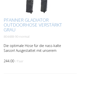
PFANNER GLADIATOR
OUTDOORHOSE VERSTÄRKT
GRAU
804488-90-normal
Die optimale Hose für die nass-kalte
Saison! Ausgestattet mit unserem
bewährten, wasserabweisendem
Gladiator Stoff, bietet diese Outdoorhose
244.00
/ Paar
extreme Reißfestigkeit für al...