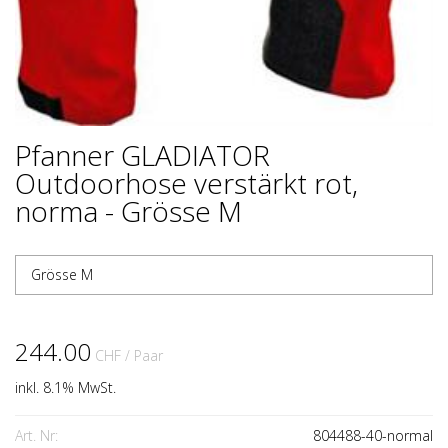
Pfanner GLADIATOR
Outdoorhose verstärkt rot,
norma - Grösse M
Grösse M
244.00
CHF
/ Paar
inkl. 8.1% MwSt.
Art. Nr:
804488-40-normal