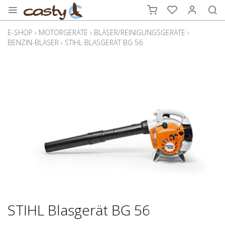
E-SHOP
›
MOTORGERÄTE
›
BLÄSER/REINIGUNGSGERÄTE
›
BENZIN-BLÄSER
›
STIHL BLASGERÄT BG 56
STIHL Blasgerät BG 56