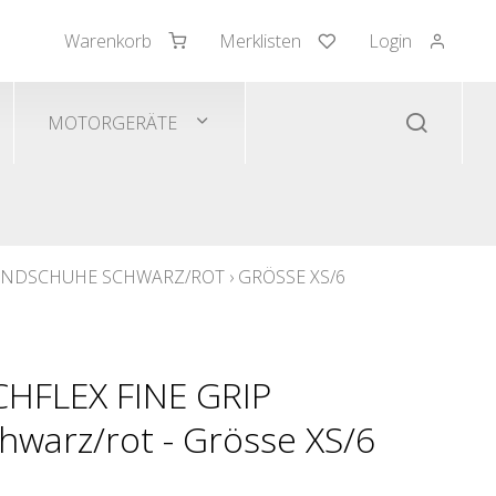
Warenkorb
Merklisten
Login
mden/Pullover
 Westen
MOTORGERÄTE
HANDSCHUHE SCHWARZ/ROT
›
GRÖSSE XS/6
CHFLEX FINE GRIP
warz/rot - Grösse XS/6