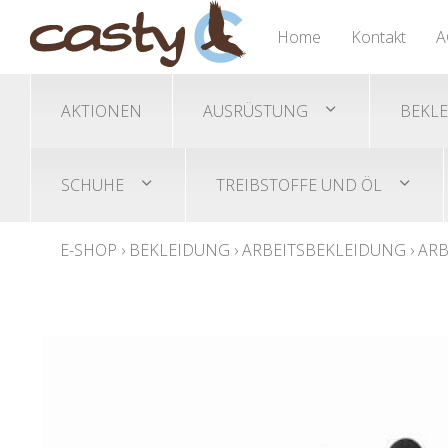
Nässeschutz Ponchos
Trimmer/Freischneidegeräte
Gehörschutz
Übersicht
Übersicht
Übersicht
Home
Kontakt
A
Helme/Helmset
Akku-Trimmer
Sicherheitsschuhe
Schutzbrillen
Benzin-Trimmer
AKTIONEN
AUSRÜSTUNG
BEKL
SCHUHE
TREIBSTOFFE UND ÖL
E-SHOP
›
BEKLEIDUNG
›
ARBEITSBEKLEIDUNG
›
ARB