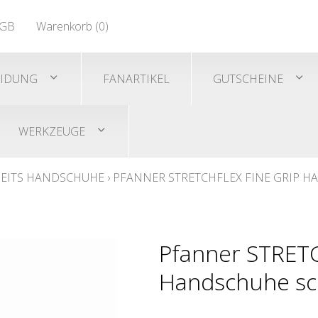
EN 471
GB
Warenkorb (
0
)
Shirts/He
EN 471
EIDUNG
FANARTIKEL
GUTSCHEINE
WERKZEUGE
EITS HANDSCHUHE
›
PFANNER STRETCHFLEX FINE GRIP 
Pfanner STRET
Handschuhe sch