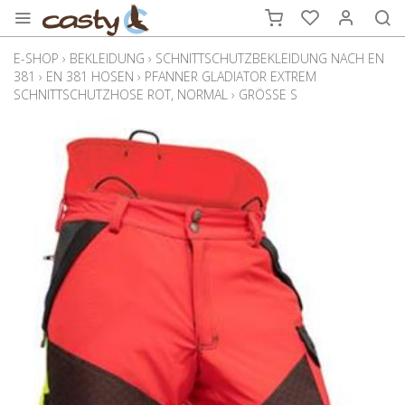
E-SHOP
›
BEKLEIDUNG
›
SCHNITTSCHUTZBEKLEIDUNG NACH EN
381
›
EN 381 HOSEN
›
PFANNER GLADIATOR EXTREM
SCHNITTSCHUTZHOSE ROT, NORMAL
›
GRÖSSE S