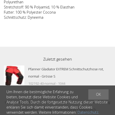
Polyurethan
Stretchstoff: 90 % Polyamid, 10 % Elasthan
Futter: 100 % Polyester Cocona
Schnittschutz: Dyneema
Zuletzt gesehen
Pfanner Gladiator EXTREM Schnittschutzhose rot,
normal - Grösse S
102192-40-normal - 1044
Um Ihnen die bestmögliche Erfahrung zu
OK
bieten, benutzt diese Website Cookies und
Analyse Tools. Durch die fortgesetzte Nutzung dieser Website
Impressum
|
AGB
|
Datenschutz
| © by
casty outdoor & workwear ag
erklären Sie sich damit einverstanden, dass Cookies
®
|
blue office
E-Shop - Developed by
CompuTech
verwendet werden. Weitere Informationen:
Datenschutz
.