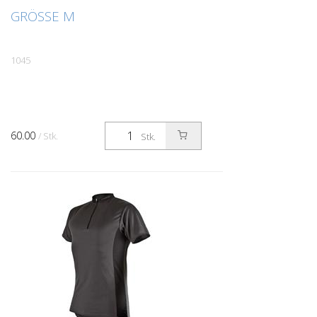
GRÖSSE M
1045
60.00
/ Stk.
Stk.