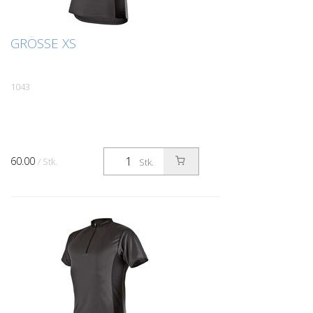
GRÖSSE XS
1043
60.00
/ Stk.
Stk.