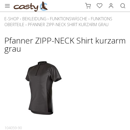
E-SHOP
›
BEKLEIDUNG
›
FUNKTIONSWÄSCHE
›
FUNKTIONS
OBERTEILE
›
PFANNER ZIPP-NECK SHIRT KURZARM GRAU
Pfanner ZIPP-NECK Shirt kurzarm
grau
104059-90