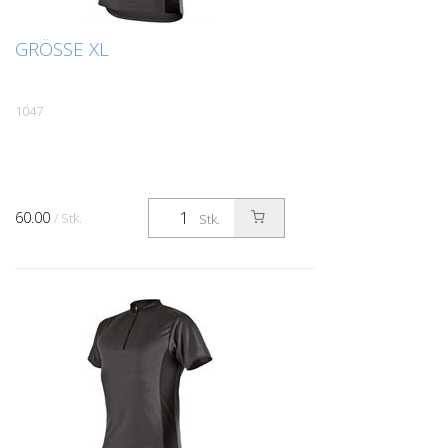
GRÖSSE XL
1047
60.00
/ Stk.
Stk.