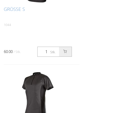
GRÖSSE S
1044
60.00
/ Stk.
Stk.