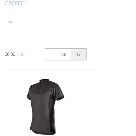
GRÖSSE L
1046
60.00
/ Stk.
Stk.