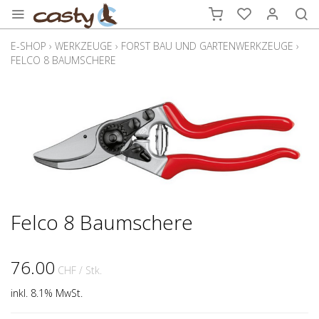
E-SHOP
›
WERKZEUGE
›
FORST BAU UND GARTENWERKZEUGE
›
FELCO 8 BAUMSCHERE
Felco 8 Baumschere
76.00
CHF
/ Stk.
inkl. 8.1% MwSt.