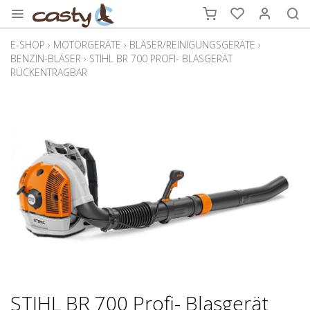
E-SHOP
›
MOTORGERÄTE
›
BLÄSER/REINIGUNGSGERÄTE
›
BENZIN-BLÄSER
›
STIHL BR 700 PROFI- BLASGERÄT
RÜCKENTRAGBAR
STIHL BR 700 Profi- Blasgerät