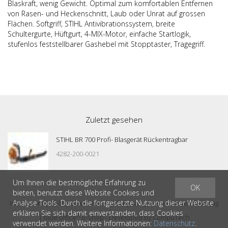
Blaskraft, wenig Gewicht. Optimal zum komfortablen Entfernen
von Rasen- und Heckenschnitt, Laub oder Unrat auf grossen
Flächen. Softgriff, STIHL Antivibrationssystem, breite
Schultergurte, Hüftgurt, 4-MIX-Motor, einfache Startlogik,
stufenlos feststellbarer Gashebel mit Stopptaster, Tragegriff.
Zuletzt gesehen
STIHL BR 700 Profi- Blasgerät Rückentragbar
4282-200-0021
Um Ihnen die bestmögliche Erfahrung zu
OK
bieten, benutzt diese Website Cookies und
Analyse Tools. Durch die fortgesetzte Nutzung dieser Website
Impressum
|
AGB
|
Datenschutz
| © by
casty outdoor & workwear ag
erklären Sie sich damit einverstanden, dass Cookies
®
|
blue office
E-Shop - Developed by
CompuTech
verwendet werden. Weitere Informationen:
Datenschutz
.