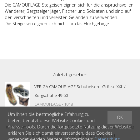
Die CAMOUFLAGE Steigeisen eignen sich für die anspruchsvollen
Wanderer, Bergsteiger Jäger, Fischer und Soldaten und sind auf
den verschneiten und vereisten Geländen zu verwenden.
Die Steigeisen eignen sich nicht für das Hochgebirge
Zuletzt gesehen
VERIGA CAMOUFLAGE Schuheisen - Grösse XXL /
Bergschuhe 49-50
CAMOUFLAGE - 1048
Um Ihnen die bestmögliche Erfahrung zu
OK
bieten, benutzt diese Website Cookies und
Analyse Tools. Durch die fortgesetzte Nutzung dieser Website
Impressum
|
AGB
|
Datenschutz
| © by
casty outdoor & workwear ag
erklären Sie sich damit einverstanden, dass Cookies
®
|
blue office
E-Shop - Developed by
CompuTech
verwendet werden. Weitere Informationen:
Datenschutz
.