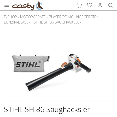
E-SHOP
›
MOTORGERÄTE
›
BLÄSER/REINIGUNGSGERÄTE
›
BENZIN-BLÄSER
›
STIHL SH 86 SAUGHÄCKSLER
STIHL SH 86 Saughäcksler