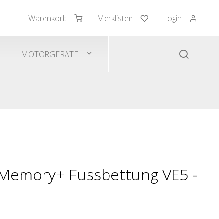
Warenkorb
Merklisten
Login
mden/Pullover
 Westen
MOTORGERÄTE
 Memory+ Fussbettung VE5 -