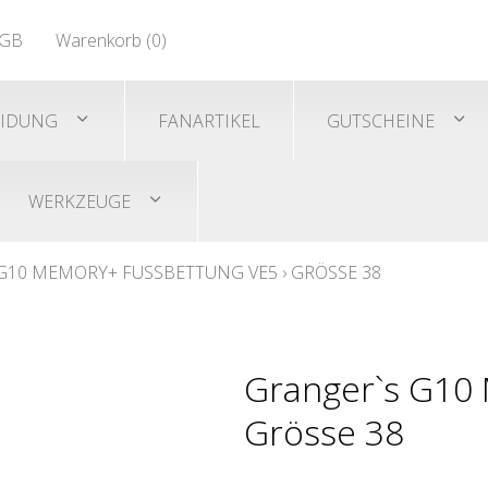
EN 471
GB
Warenkorb (
0
)
Shirts/He
EN 471
EIDUNG
FANARTIKEL
GUTSCHEINE
WERKZEUGE
G10 MEMORY+ FUSSBETTUNG VE5
›
GRÖSSE 38
Granger`s G10
Grösse 38