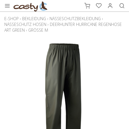
E-SHOP
›
BEKLEIDUNG
›
NÄSSESCHUTZBEKLEIDUNG
›
NÄSSESCHUTZ HOSEN
›
DEERHUNTER HURRICANE REGENHOSE
ART GREEN
›
GRÖSSE M