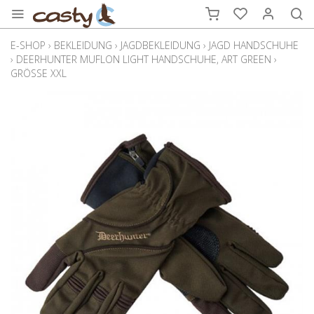
E-SHOP
›
BEKLEIDUNG
›
JAGDBEKLEIDUNG
›
JAGD HANDSCHUHE
›
DEERHUNTER MUFLON LIGHT HANDSCHUHE, ART GREEN
›
GRÖSSE XXL