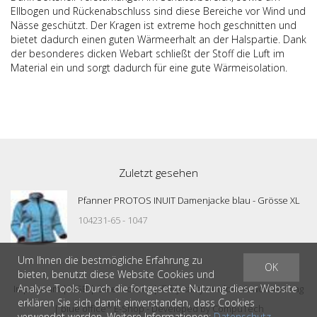
Ellbogen und Rückenabschluss sind diese Bereiche vor Wind und
Nässe geschützt. Der Kragen ist extreme hoch geschnitten und
bietet dadurch einen guten Wärmeerhalt an der Halspartie. Dank
der besonderes dicken Webart schließt der Stoff die Luft im
Material ein und sorgt dadurch für eine gute Wärmeisolation.
Zuletzt gesehen
Pfanner PROTOS INUIT Damenjacke blau - Grösse XL
104231-65 - 1047
Um Ihnen die bestmögliche Erfahrung zu
OK
bieten, benutzt diese Website Cookies und
Analyse Tools. Durch die fortgesetzte Nutzung dieser Website
Impressum
|
AGB
|
Datenschutz
| © by
casty outdoor & workwear ag
erklären Sie sich damit einverstanden, dass Cookies
®
|
blue office
E-Shop - Developed by
CompuTech
verwendet werden. Weitere Informationen:
Datenschutz
.