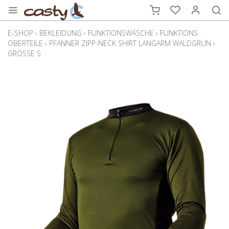
E-SHOP
›
BEKLEIDUNG
›
FUNKTIONSWÄSCHE
›
FUNKTIONS
OBERTEILE
›
PFANNER ZIPP-NECK SHIRT LANGARM WALDGRÜN
›
GRÖSSE S