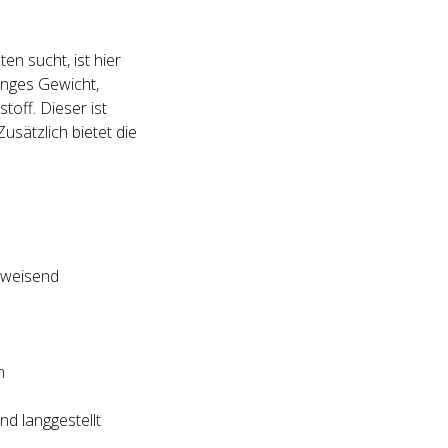
en sucht, ist hier
inges Gewicht,
off. Dieser ist
sätzlich bietet die
bweisend
n
nd langgestellt