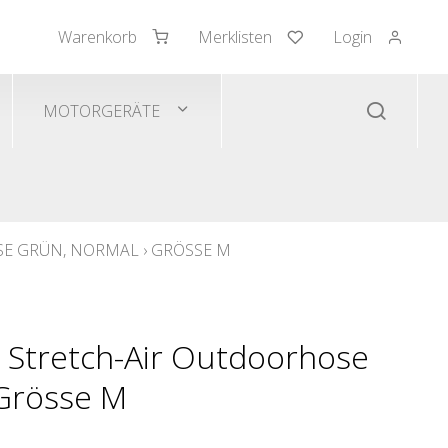
Warenkorb
Merklisten
Login
mden/Pullover
 Westen
MOTORGERÄTE
SE GRÜN, NORMAL
›
GRÖSSE M
 Stretch-Air Outdoorhose
 Grösse M