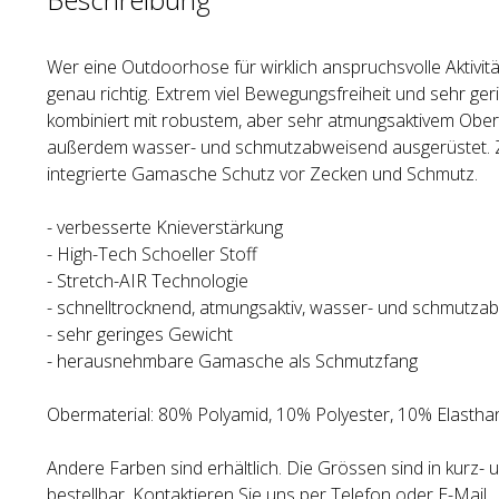
Wer eine Outdoorhose für wirklich anspruchsvolle Aktivität
genau richtig. Extrem viel Bewegungsfreiheit und sehr ger
kombiniert mit robustem, aber sehr atmungsaktivem Oberst
außerdem wasser- und schmutzabweisend ausgerüstet. Zu
integrierte Gamasche Schutz vor Zecken und Schmutz.
- verbesserte Knieverstärkung
- High-Tech Schoeller Stoff
- Stretch-AIR Technologie
- schnelltrocknend, atmungsaktiv, wasser- und schmutza
- sehr geringes Gewicht
- herausnehmbare Gamasche als Schmutzfang
Obermaterial: 80% Polyamid, 10% Polyester, 10% Elastha
Andere Farben sind erhältlich. Die Grössen sind in kurz- u
bestellbar. Kontaktieren Sie uns per Telefon oder E-Mail.