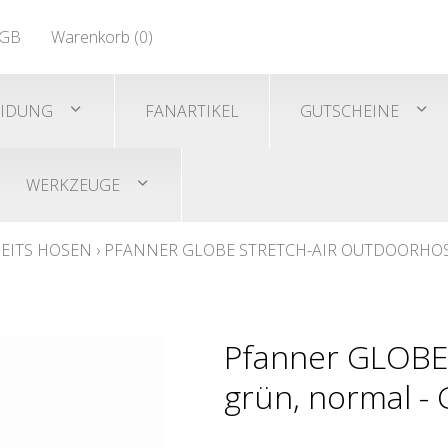
EN 471
GB
Warenkorb (
0
)
Shirts/He
EN 471
EIDUNG
FANARTIKEL
GUTSCHEINE
WERKZEUGE
EITS HOSEN
›
PFANNER GLOBE STRETCH-AIR OUTDOORHO
Pfanner GLOBE
grün, normal -