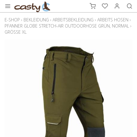
E-SHOP
›
BEKLEIDUNG
›
ARBEITSBEKLEIDUNG
›
ARBEITS HOSEN
›
PFANNER GLOBE STRETCH-AIR OUTDOORHOSE GRÜN, NORMAL
›
GRÖSSE XL