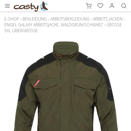
E-SHOP
›
BEKLEIDUNG
›
ARBEITSBEKLEIDUNG
›
ARBEITS JACKEN
›
ENGEL GALAXY ARBEITSJACKE, WALDGRÜN/SCHWARZ
›
GRÖSSE
5XL ÜBERGRÖSSE