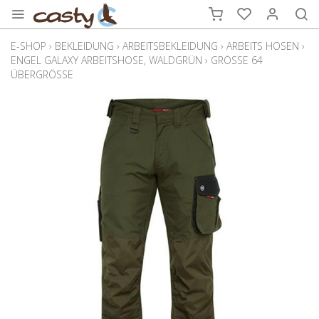
E-SHOP
›
BEKLEIDUNG
›
ARBEITSBEKLEIDUNG
›
ARBEITS HOSEN
›
ENGEL GALAXY ARBEITSHOSE, WALDGRÜN
›
GRÖSSE 64
ÜBERGRÖSSE