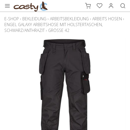
E-SHOP
›
BEKLEIDUNG
›
ARBEITSBEKLEIDUNG
›
ARBEITS HOSEN
›
ENGEL GALAXY ARBEITSHOSE MIT HOLSTERTASCHEN,
SCHWARZ/ANTHRAZIT
›
GRÖSSE 42