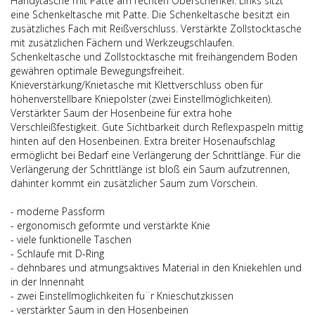
Handytasche mit Patte am rechten Oberschenkel. Links sitzt
eine Schenkeltasche mit Patte. Die Schenkeltasche besitzt ein
zusätzliches Fach mit Reißverschluss. Verstärkte Zollstocktasche
mit zusätzlichen Fächern und Werkzeugschlaufen.
Schenkeltasche und Zollstocktasche mit freihängendem Boden
gewähren optimale Bewegungsfreiheit.
Knieverstärkung/Knietasche mit Klettverschluss oben für
höhenverstellbare Kniepolster (zwei Einstellmöglichkeiten).
Verstärkter Saum der Hosenbeine für extra hohe
Verschleißfestigkeit. Gute Sichtbarkeit durch Reflexpaspeln mittig
hinten auf den Hosenbeinen. Extra breiter Hosenaufschlag
ermöglicht bei Bedarf eine Verlängerung der Schrittlänge. Für die
Verlängerung der Schrittlänge ist bloß ein Saum aufzutrennen,
dahinter kommt ein zusätzlicher Saum zum Vorschein.
- moderne Passform
- ergonomisch geformte und verstärkte Knie
- viele funktionelle Taschen
- Schlaufe mit D-Ring
- dehnbares und atmungsaktives Material in den Kniekehlen und
in der Innennaht
- zwei Einstellmöglichkeiten fu¨r Knieschutzkissen
- verstärkter Saum in den Hosenbeinen