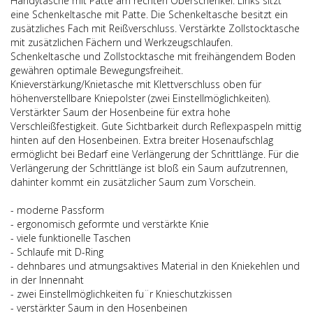
Handytasche mit Patte am rechten Oberschenkel. Links sitzt
eine Schenkeltasche mit Patte. Die Schenkeltasche besitzt ein
zusätzliches Fach mit Reißverschluss. Verstärkte Zollstocktasche
mit zusätzlichen Fächern und Werkzeugschlaufen.
Schenkeltasche und Zollstocktasche mit freihängendem Boden
gewähren optimale Bewegungsfreiheit.
Knieverstärkung/Knietasche mit Klettverschluss oben für
höhenverstellbare Kniepolster (zwei Einstellmöglichkeiten).
Verstärkter Saum der Hosenbeine für extra hohe
Verschleißfestigkeit. Gute Sichtbarkeit durch Reflexpaspeln mittig
hinten auf den Hosenbeinen. Extra breiter Hosenaufschlag
ermöglicht bei Bedarf eine Verlängerung der Schrittlänge. Für die
Verlängerung der Schrittlänge ist bloß ein Saum aufzutrennen,
dahinter kommt ein zusätzlicher Saum zum Vorschein.
- moderne Passform
- ergonomisch geformte und verstärkte Knie
- viele funktionelle Taschen
- Schlaufe mit D-Ring
- dehnbares und atmungsaktives Material in den Kniekehlen und
in der Innennaht
- zwei Einstellmöglichkeiten fu¨r Knieschutzkissen
- verstärkter Saum in den Hosenbeinen