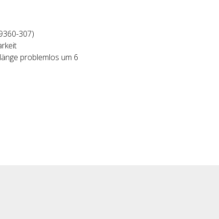
(9360-307)
rkeit
ttlänge problemlos um 6