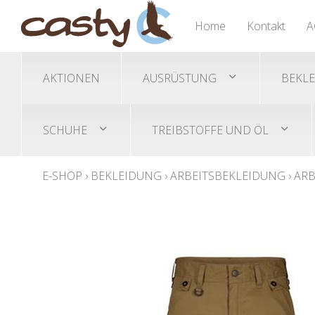
Nässeschutz Ponchos
Trimmer/Freischneidegeräte
Gehörschutz
Übersicht
Übersicht
Übersicht
Home
Kontakt
A
Helme/Helmset
Akku-Trimmer
Sicherheitsschuhe
Schutzbrillen
Benzin-Trimmer
AKTIONEN
AUSRÜSTUNG
BEKL
SCHUHE
TREIBSTOFFE UND ÖL
E-SHOP
›
BEKLEIDUNG
›
ARBEITSBEKLEIDUNG
›
ARB