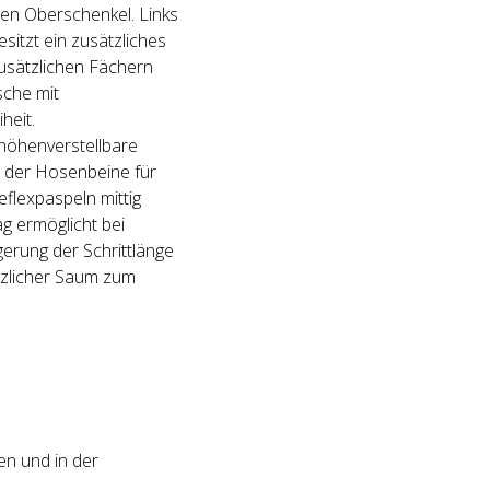
en Oberschenkel. Links
sitzt ein zusätzliches
zusätzlichen Fächern
sche mit
heit.
 höhenverstellbare
um der Hosenbeine für
eflexpaspeln mittig
g ermöglicht bei
gerung der Schrittlänge
tzlicher Saum zum
en und in der