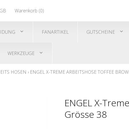
EN 471
GB
Warenkorb (
0
)
Shirts/He
EN 471
EIDUNG
FANARTIKEL
GUTSCHEINE
WERKZEUGE
EITS HOSEN
›
ENGEL X-TREME ARBEITSHOSE TOFFEE BRO
ENGEL X-Treme 
Grösse 38