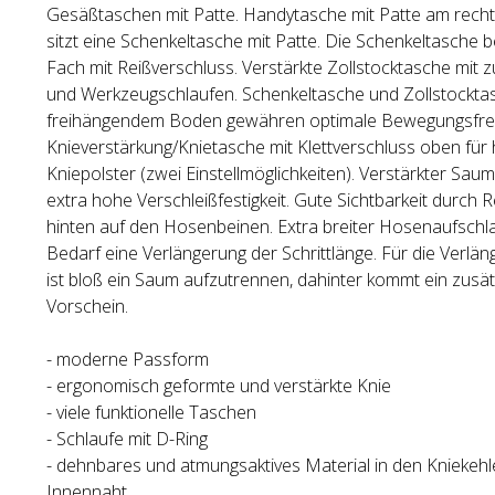
Gesäßtaschen mit Patte. Handytasche mit Patte am recht
sitzt eine Schenkeltasche mit Patte. Die Schenkeltasche be
Fach mit Reißverschluss. Verstärkte Zollstocktasche mit 
und Werkzeugschlaufen. Schenkeltasche und Zollstockta
freihängendem Boden gewähren optimale Bewegungsfrei
Knieverstärkung/Knietasche mit Klettverschluss oben für
Kniepolster (zwei Einstellmöglichkeiten). Verstärkter Sa
extra hohe Verschleißfestigkeit. Gute Sichtbarkeit durch R
hinten auf den Hosenbeinen. Extra breiter Hosenaufschla
Bedarf eine Verlängerung der Schrittlänge. Für die Verlän
ist bloß ein Saum aufzutrennen, dahinter kommt ein zusä
Vorschein.
- moderne Passform
- ergonomisch geformte und verstärkte Knie
- viele funktionelle Taschen
- Schlaufe mit D-Ring
- dehnbares und atmungsaktives Material in den Kniekehl
Innennaht