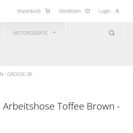
Warenkorb
Merklisten
Login
mden/Pullover
 Westen
MOTORGERÄTE
WN
›
GRÖSSE 38
Arbeitshose Toffee Brown -