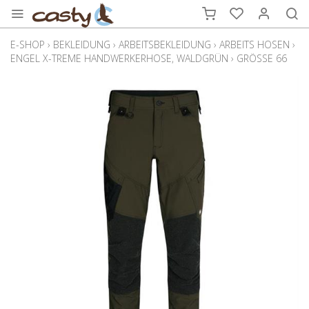
E-SHOP
›
BEKLEIDUNG
›
ARBEITSBEKLEIDUNG
›
ARBEITS HOSEN
›
ENGEL X-TREME HANDWERKERHOSE, WALDGRÜN
›
GRÖSSE 66