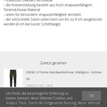
- Kniekissen zweifach verstellbar
- die Knieverstärkung besteht aus hoch strapazierfähigem
Teramid-Kevlar-Material
- unten für besondere strapazierfähigkeit verstärkt
- der extra breite Saum unten kann um bis zu 6 cm ausgelassen
werden (4 cm bei kurzer Schrittlänge)
Zuletzt gesehen
ENGEL X-Treme Handwerkerhose, Waldgrün - Grösse
66
2366-317-53 - 1418
Um Ihnen die bestmögliche Erfahrung zu
OK
bieten, benutzt diese Website Cookies und
Analyse Tools. Durch die fortgesetzte Nutzung dieser Website
Impressum
|
AGB
|
Datenschutz
| © by
casty outdoor & workwear ag