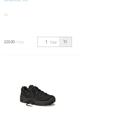
39
220.00
/ Paar
Paar