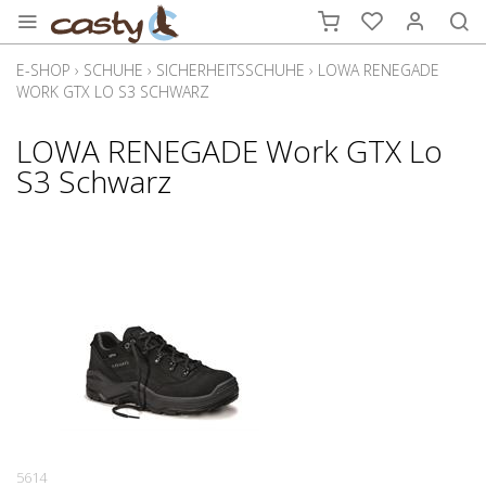
E-SHOP
›
SCHUHE
›
SICHERHEITSSCHUHE
›
LOWA RENEGADE
WORK GTX LO S3 SCHWARZ
LOWA RENEGADE Work GTX Lo
S3 Schwarz
5614