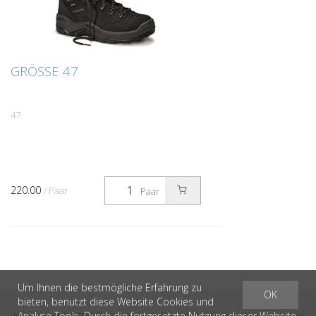
GRÖSSE 47
47
220.00
/ Paar
Paar
Um Ihnen die bestmögliche Erfahrung zu
OK
bieten, benutzt diese Website Cookies und
Analyse Tools. Durch die fortgesetzte Nutzung dieser Website