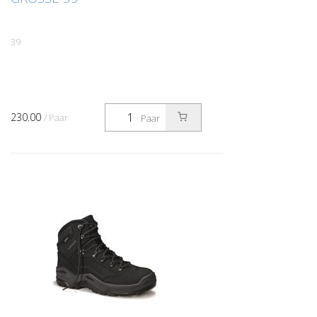
39
230.00
/ Paar
Paar