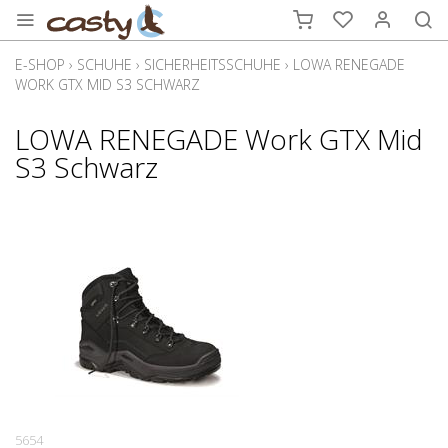
E-SHOP
›
SCHUHE
›
SICHERHEITSSCHUHE
›
LOWA RENEGADE
WORK GTX MID S3 SCHWARZ
LOWA RENEGADE Work GTX Mid
S3 Schwarz
5654