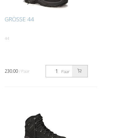
GRÖSSE 44
44
230.00
/ Paar
Paar