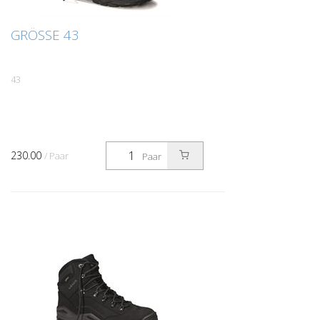
GRÖSSE 43
43
230.00
/ Paar
Paar