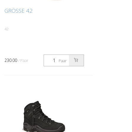
GRÖSSE 42
42
230.00
/ Paar
Paar