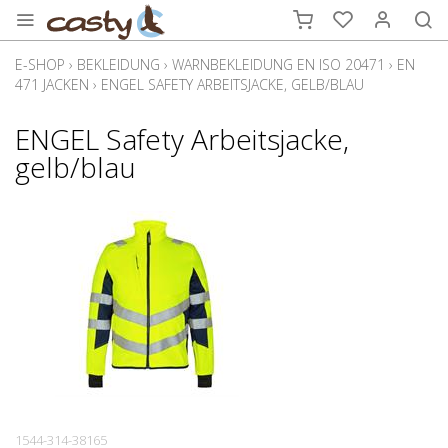
E-SHOP
›
BEKLEIDUNG
›
WARNBEKLEIDUNG EN ISO 20471
›
EN
471 JACKEN
›
ENGEL SAFETY ARBEITSJACKE, GELB/BLAU
ENGEL Safety Arbeitsjacke,
gelb/blau
1544-314-38165