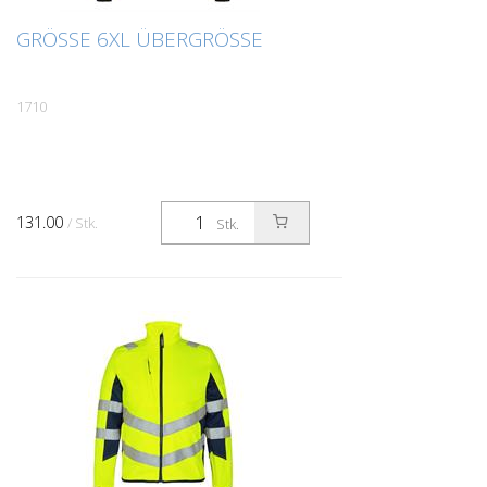
GRÖSSE 6XL ÜBERGRÖSSE
1710
131.00
/ Stk.
Stk.