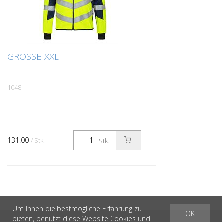
GRÖSSE XXL
1048
131.00
/ Stk.
Stk.
Um Ihnen die bestmögliche Erfahrung zu
OK
bieten, benutzt diese Website Cookies und