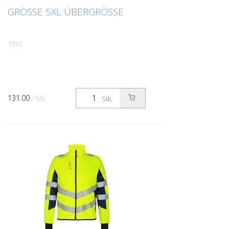
GRÖSSE 5XL ÜBERGRÖSSE
1051
131.00
/ Stk.
Stk.