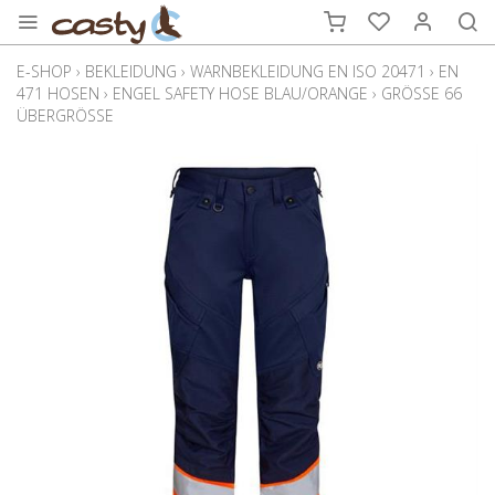
E-SHOP
›
BEKLEIDUNG
›
WARNBEKLEIDUNG EN ISO 20471
›
EN
471 HOSEN
›
ENGEL SAFETY HOSE BLAU/ORANGE
›
GRÖSSE 66
ÜBERGRÖSSE