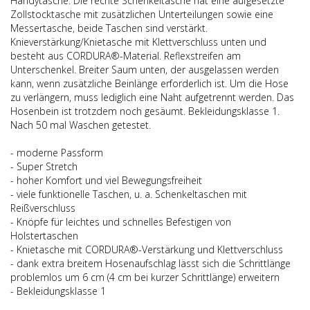
Handytasche. Die rechte Schenkeltasche hat eine aufgesetzte
Zollstocktasche mit zusätzlichen Unterteilungen sowie eine
Messertasche, beide Taschen sind verstärkt.
Knieverstärkung/Knietasche mit Klettverschluss unten und
besteht aus CORDURA®-Material. Reflexstreifen am
Unterschenkel. Breiter Saum unten, der ausgelassen werden
kann, wenn zusätzliche Beinlänge erforderlich ist. Um die Hose
zu verlängern, muss lediglich eine Naht aufgetrennt werden. Das
Hosenbein ist trotzdem noch gesäumt. Bekleidungsklasse 1.
Nach 50 mal Waschen getestet.
- moderne Passform
- Super Stretch
- hoher Komfort und viel Bewegungsfreiheit
- viele funktionelle Taschen, u. a. Schenkeltaschen mit
Reißverschluss
- Knöpfe für leichtes und schnelles Befestigen von
Holstertaschen
- Knietasche mit CORDURA®-Verstärkung und Klettverschluss
- dank extra breitem Hosenaufschlag lässt sich die Schrittlänge
problemlos um 6 cm (4 cm bei kurzer Schrittlänge) erweitern
- Bekleidungsklasse 1