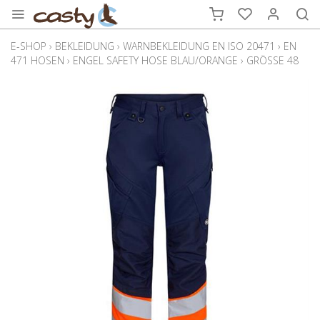
E-SHOP
›
BEKLEIDUNG
›
WARNBEKLEIDUNG EN ISO 20471
›
EN
471 HOSEN
›
ENGEL SAFETY HOSE BLAU/ORANGE
›
GRÖSSE 48