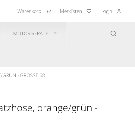
Warenkorb
Merklisten
Login
mden/Pullover
 Westen
MOTORGERÄTE
E/GRÜN
›
GRÖSSE 68
atzhose, orange/grün -