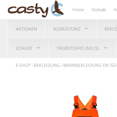
Nässeschutz Ponchos
Trimmer/Freischneidegeräte
Gehörschutz
Übersicht
Übersicht
Übersicht
Home
Kontakt
A
Helme/Helmset
Akku-Trimmer
Sicherheitsschuhe
Schutzbrillen
Benzin-Trimmer
AKTIONEN
AUSRÜSTUNG
BEKL
SCHUHE
TREIBSTOFFE UND ÖL
E-SHOP
›
BEKLEIDUNG
›
WARNBEKLEIDUNG EN ISO