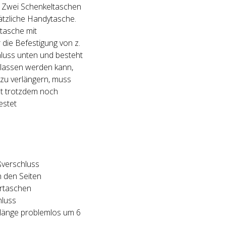
. Zwei Schenkeltaschen
sätzliche Handytasche.
ktasche mit
 die Befestigung von z.
hluss unten und besteht
lassen werden kann,
 zu verlängern, muss
st trotzdem noch
estet
ißverschluss
n den Seiten
ertaschen
hluss
ttlänge problemlos um 6