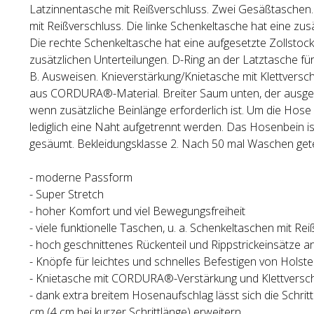
Latzinnentasche mit Reißverschluss. Zwei Gesäßtaschen
mit Reißverschluss. Die linke Schenkeltasche hat eine zu
Die rechte Schenkeltasche hat eine aufgesetzte Zollstoc
zusätzlichen Unterteilungen. D-Ring an der Latztasche für
B. Ausweisen. Knieverstärkung/Knietasche mit Klettversc
aus CORDURA®-Material. Breiter Saum unten, der ausge
wenn zusätzliche Beinlänge erforderlich ist. Um die Hose
lediglich eine Naht aufgetrennt werden. Das Hosenbein i
gesäumt. Bekleidungsklasse 2. Nach 50 mal Waschen get
- moderne Passform
- Super Stretch
- hoher Komfort und viel Bewegungsfreiheit
- viele funktionelle Taschen, u. a. Schenkeltaschen mit Re
- hoch geschnittenes Rückenteil und Rippstrickeinsätze a
- Knöpfe für leichtes und schnelles Befestigen von Holst
- Knietasche mit CORDURA®-Verstärkung und Klettversc
- dank extra breitem Hosenaufschlag lässt sich die Schri
cm (4 cm bei kurzer Schrittlänge) erweitern