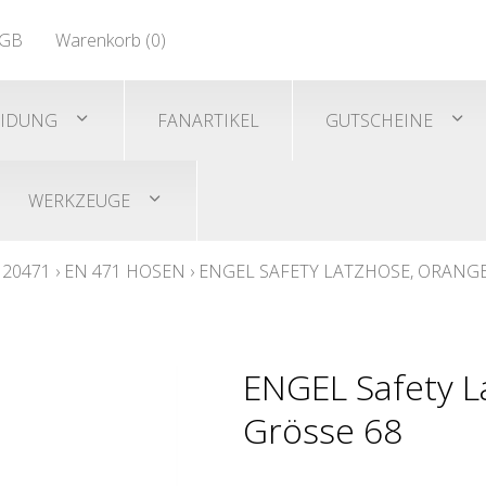
EN 471
GB
Warenkorb (
0
)
Shirts/He
EN 471
EIDUNG
FANARTIKEL
GUTSCHEINE
WERKZEUGE
 20471
›
EN 471 HOSEN
›
ENGEL SAFETY LATZHOSE, ORANG
ENGEL Safety L
Grösse 68