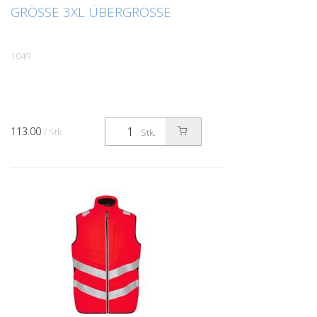
GRÖSSE 3XL ÜBERGRÖSSE
1049
113.00
/ Stk.
Stk.