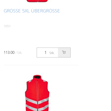
GRÖSSE 5XL ÜBERGRÖSSE
1051
113.00
/ Stk.
Stk.