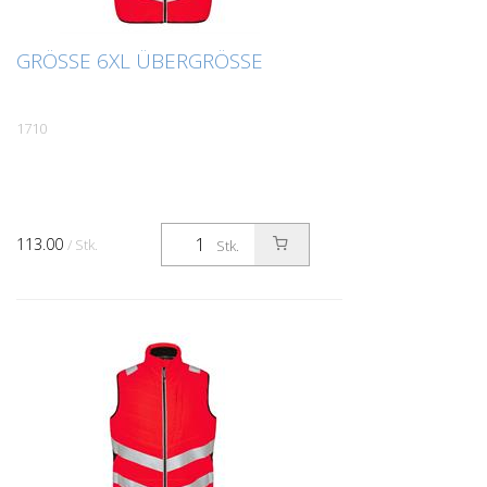
GRÖSSE 6XL ÜBERGRÖSSE
1710
113.00
/ Stk.
Stk.