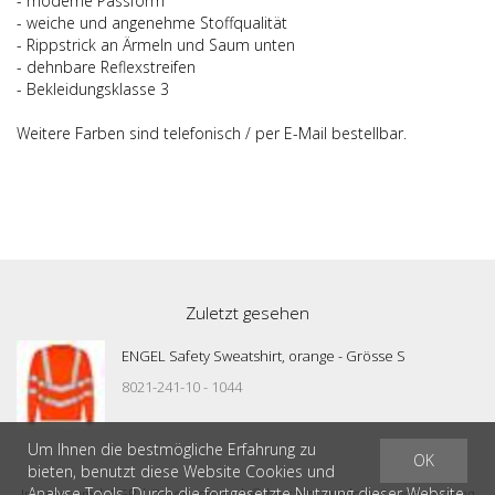
- moderne Passform
- weiche und angenehme Stoffqualität
- Rippstrick an Ärmeln und Saum unten
- dehnbare Reflexstreifen
- Bekleidungsklasse 3
Weitere Farben sind telefonisch / per E-Mail bestellbar.
Zuletzt gesehen
ENGEL Safety Sweatshirt, orange - Grösse S
8021-241-10 - 1044
Um Ihnen die bestmögliche Erfahrung zu
OK
bieten, benutzt diese Website Cookies und
Analyse Tools. Durch die fortgesetzte Nutzung dieser Website
Impressum
|
AGB
|
Datenschutz
| © by
casty outdoor & workwear ag