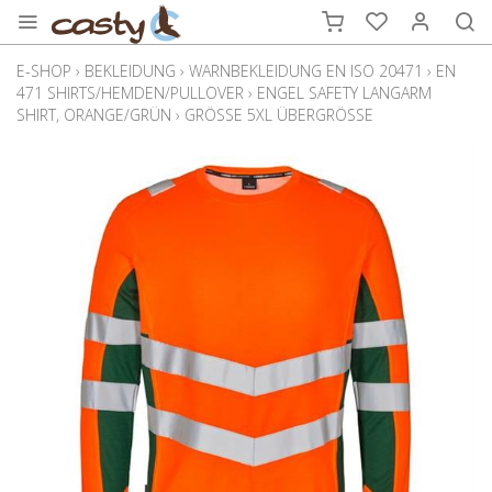
E-SHOP
›
BEKLEIDUNG
›
WARNBEKLEIDUNG EN ISO 20471
›
EN
471 SHIRTS/HEMDEN/PULLOVER
›
ENGEL SAFETY LANGARM
SHIRT, ORANGE/GRÜN
›
GRÖSSE 5XL ÜBERGRÖSSE