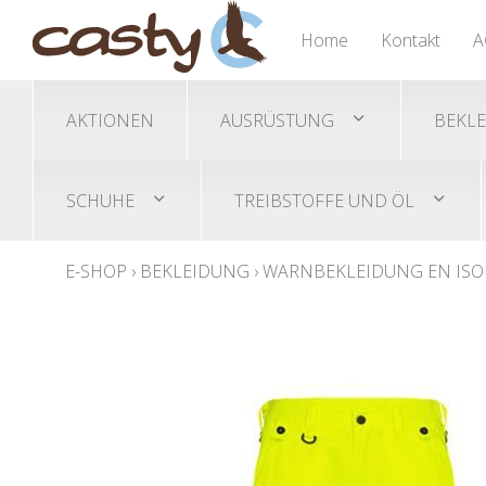
Nässeschutz Ponchos
Trimmer/Freischneidegeräte
Gehörschutz
Übersicht
Übersicht
Übersicht
Home
Kontakt
A
Helme/Helmset
Akku-Trimmer
Sicherheitsschuhe
Schutzbrillen
Benzin-Trimmer
AKTIONEN
AUSRÜSTUNG
BEKL
SCHUHE
TREIBSTOFFE UND ÖL
E-SHOP
›
BEKLEIDUNG
›
WARNBEKLEIDUNG EN ISO