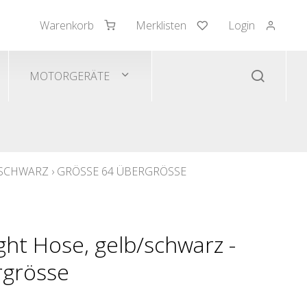
Warenkorb
Merklisten
Login
mden/Pullover
 Westen
MOTORGERÄTE
/SCHWARZ
›
GRÖSSE 64 ÜBERGRÖSSE
ght Hose, gelb/schwarz -
rgrösse