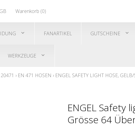
EN 471
GB
Warenkorb (
0
)
Shirts/He
EN 471
EIDUNG
FANARTIKEL
GUTSCHEINE
WERKZEUGE
 20471
›
EN 471 HOSEN
›
ENGEL SAFETY LIGHT HOSE, GELB
ENGEL Safety li
Grösse 64 Übe