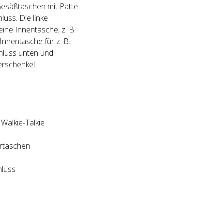
Gesäßtaschen mit Patte
luss. Die linke
ine Innentasche, z. B.
Innentasche für z. B.
chluss unten und
rschenkel.
 Walkie-Talkie
ertaschen
hluss