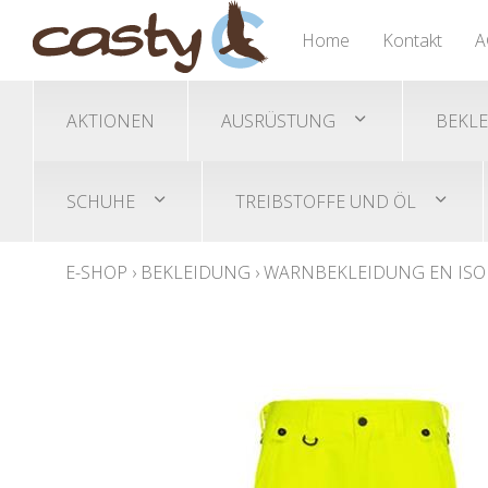
Nässeschutz Ponchos
Trimmer/Freischneidegeräte
Gehörschutz
Übersicht
Übersicht
Übersicht
Home
Kontakt
A
Helme/Helmset
Akku-Trimmer
Sicherheitsschuhe
Schutzbrillen
Benzin-Trimmer
AKTIONEN
AUSRÜSTUNG
BEKL
SCHUHE
TREIBSTOFFE UND ÖL
E-SHOP
›
BEKLEIDUNG
›
WARNBEKLEIDUNG EN ISO