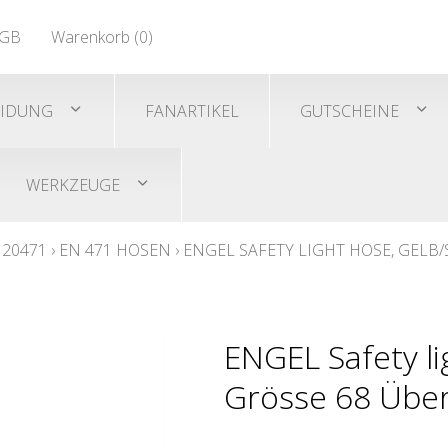
EN 471
GB
Warenkorb (
0
)
Shirts/He
EN 471
EIDUNG
FANARTIKEL
GUTSCHEINE
WERKZEUGE
 20471
›
EN 471 HOSEN
›
ENGEL SAFETY LIGHT HOSE, GELB
ENGEL Safety li
Grösse 68 Übe