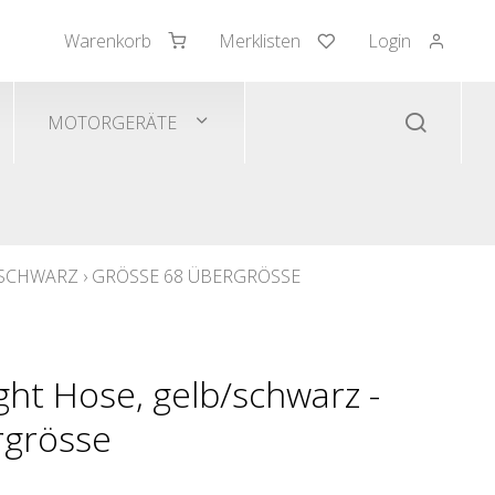
Warenkorb
Merklisten
Login
mden/Pullover
 Westen
MOTORGERÄTE
/SCHWARZ
›
GRÖSSE 68 ÜBERGRÖSSE
ght Hose, gelb/schwarz -
rgrösse