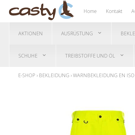
Nässeschutz Ponchos
Trimmer/Freischneidegeräte
Gehörschutz
Übersicht
Übersicht
Übersicht
Home
Kontakt
A
Helme/Helmset
Akku-Trimmer
Sicherheitsschuhe
Schutzbrillen
Benzin-Trimmer
AKTIONEN
AUSRÜSTUNG
BEKL
SCHUHE
TREIBSTOFFE UND ÖL
E-SHOP
›
BEKLEIDUNG
›
WARNBEKLEIDUNG EN ISO