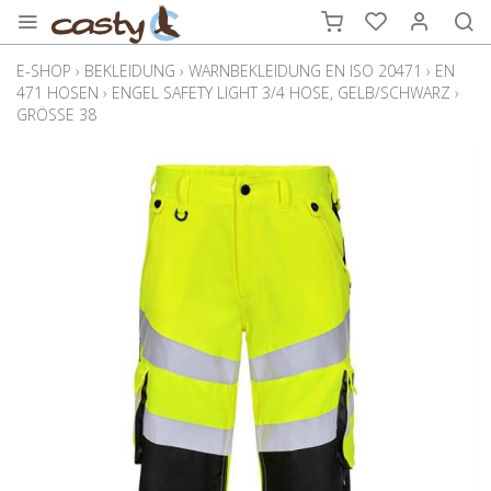
E-SHOP
›
BEKLEIDUNG
›
WARNBEKLEIDUNG EN ISO 20471
›
EN
471 HOSEN
›
ENGEL SAFETY LIGHT 3/4 HOSE, GELB/SCHWARZ
›
GRÖSSE 38