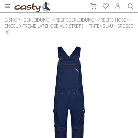
E-SHOP
›
BEKLEIDUNG
›
ARBEITSBEKLEIDUNG
›
ARBEITS HOSEN
›
ENGEL X-TREME LATZHOSE AUS STRETCH, TINTENBLAU
›
GRÖSSE
48