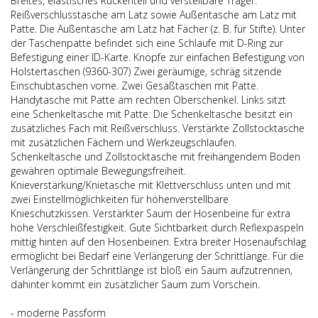
Breites, elastisches Rückenteil und verstellbare Träger.
Reißverschlusstasche am Latz sowie Außentasche am Latz mit
Patte. Die Außentasche am Latz hat Fächer (z. B. für Stifte). Unter
der Taschenpatte befindet sich eine Schlaufe mit D-Ring zur
Befestigung einer ID-Karte. Knöpfe zur einfachen Befestigung von
Holstertaschen (9360-307) Zwei geräumige, schräg sitzende
Einschubtaschen vorne. Zwei Gesäßtaschen mit Patte.
Handytasche mit Patte am rechten Oberschenkel. Links sitzt
eine Schenkeltasche mit Patte. Die Schenkeltasche besitzt ein
zusätzliches Fach mit Reißverschluss. Verstärkte Zollstocktasche
mit zusätzlichen Fächern und Werkzeugschlaufen.
Schenkeltasche und Zollstocktasche mit freihängendem Boden
gewähren optimale Bewegungsfreiheit.
Knieverstärkung/Knietasche mit Klettverschluss unten und mit
zwei Einstellmöglichkeiten für höhenverstellbare
Knieschutzkissen. Verstärkter Saum der Hosenbeine für extra
hohe Verschleißfestigkeit. Gute Sichtbarkeit durch Reflexpaspeln
mittig hinten auf den Hosenbeinen. Extra breiter Hosenaufschlag
ermöglicht bei Bedarf eine Verlängerung der Schrittlänge. Für die
Verlängerung der Schrittlänge ist bloß ein Saum aufzutrennen,
dahinter kommt ein zusätzlicher Saum zum Vorschein.
- moderne Passform