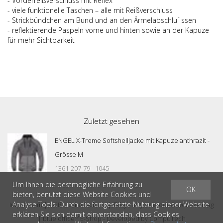
- Vorderreißverschluss mit Reflex
- viele funktionelle Taschen – alle mit Reißverschluss
- Strickbündchen am Bund und an den Ärmelabschlu¨ssen
- reflektierende Paspeln vorne und hinten sowie an der Kapuze
für mehr Sichtbarkeit
Zuletzt gesehen
ENGEL X-Treme Softshelljacke mit Kapuze anthrazit -
Grösse M
1361-207-79 - 1045
Um Ihnen die bestmögliche Erfahrung zu
OK
bieten, benutzt diese Website Cookies und
Analyse Tools. Durch die fortgesetzte Nutzung dieser Website
Impressum
|
AGB
|
Datenschutz
| © by
casty outdoor & workwear ag
erklären Sie sich damit einverstanden, dass Cookies
®
|
blue office
E-Shop - Developed by
CompuTech