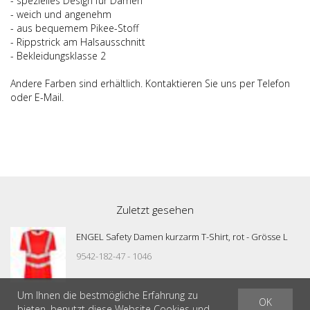
- spezielles Design für Damen
- weich und angenehm
- aus bequemem Pikee-Stoff
- Rippstrick am Halsausschnitt
- Bekleidungsklasse 2
Andere Farben sind erhältlich. Kontaktieren Sie uns per Telefon
oder E-Mail.
Zuletzt gesehen
ENGEL Safety Damen kurzarm T-Shirt, rot - Grösse L
9542-182-47 - 1046
Um Ihnen die bestmögliche Erfahrung zu
OK
bieten, benutzt diese Website Cookies und