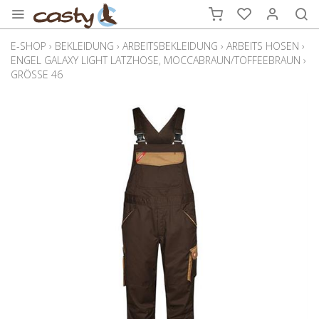
E-SHOP
›
BEKLEIDUNG
›
ARBEITSBEKLEIDUNG
›
ARBEITS HOSEN
›
ENGEL GALAXY LIGHT LATZHOSE, MOCCABRAUN/TOFFEEBRAUN
›
GRÖSSE 46