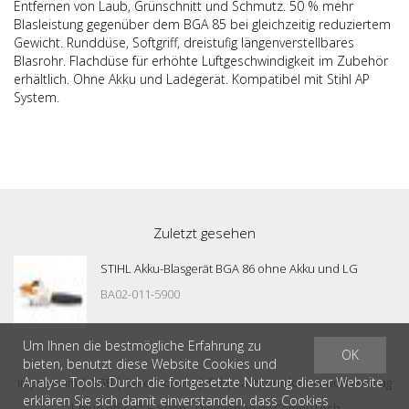
Entfernen von Laub, Grünschnitt und Schmutz. 50 % mehr
Blasleistung gegenüber dem BGA 85 bei gleichzeitig reduziertem
Gewicht. Runddüse, Softgriff, dreistufig längenverstellbares
Blasrohr. Flachdüse für erhöhte Luftgeschwindigkeit im Zubehör
erhältlich. Ohne Akku und Ladegerät. Kompatibel mit Stihl AP
System.
Zuletzt gesehen
STIHL Akku-Blasgerät BGA 86 ohne Akku und LG
BA02-011-5900
Um Ihnen die bestmögliche Erfahrung zu
OK
bieten, benutzt diese Website Cookies und
Analyse Tools. Durch die fortgesetzte Nutzung dieser Website
Impressum
|
AGB
|
Datenschutz
| © by
casty outdoor & workwear ag
erklären Sie sich damit einverstanden, dass Cookies
®
|
blue office
E-Shop - Developed by
CompuTech