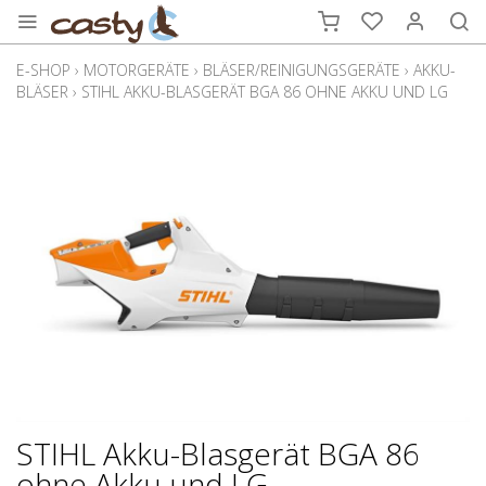
E-SHOP
›
MOTORGERÄTE
›
BLÄSER/REINIGUNGSGERÄTE
›
AKKU-
BLÄSER
›
STIHL AKKU-BLASGERÄT BGA 86 OHNE AKKU UND LG
STIHL Akku-Blasgerät BGA 86
ohne Akku und LG