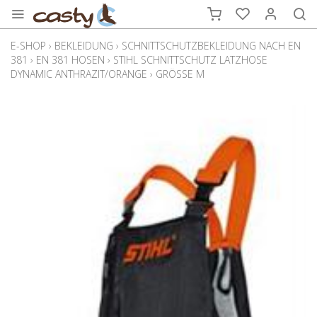
E-SHOP
›
BEKLEIDUNG
›
SCHNITTSCHUTZBEKLEIDUNG NACH EN
381
›
EN 381 HOSEN
›
STIHL SCHNITTSCHUTZ LATZHOSE
DYNAMIC ANTHRAZIT/ORANGE
›
GRÖSSE M