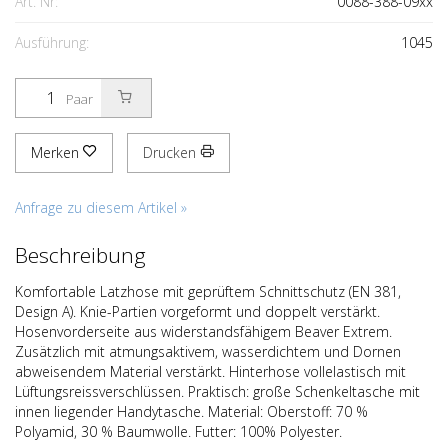
Art. Nr:
0088-388-09xx
Ausführung:
1045
Paar
Merken
Drucken
Anfrage zu diesem Artikel »
Beschreibung
Komfortable Latzhose mit geprüftem Schnittschutz (EN 381,
Design A). Knie-Partien vorgeformt und doppelt verstärkt.
Hosenvorderseite aus widerstandsfähigem Beaver Extrem.
Zusätzlich mit atmungsaktivem, wasserdichtem und Dornen
abweisendem Material verstärkt. Hinterhose vollelastisch mit
Lüftungsreissverschlüssen. Praktisch: große Schenkeltasche mit
innen liegender Handytasche. Material: Oberstoff: 70 %
Polyamid, 30 % Baumwolle. Futter: 100% Polyester.