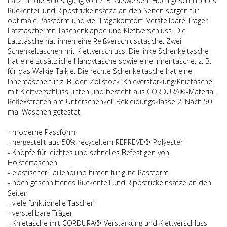
Latz für die Befestigung von z. B. Ausweisen. Hoch geschnittenes
Rückenteil und Rippstrickeinsätze an den Seiten sorgen für
optimale Passform und viel Tragekomfort. Verstellbare Träger.
Latztasche mit Taschenklappe und Klettverschluss. Die
Latztasche hat innen eine Reißverschlusstasche. Zwei
Schenkeltaschen mit Klettverschluss. Die linke Schenkeltasche
hat eine zusätzliche Handytasche sowie eine Innentasche, z. B.
für das Walkie-Talkie. Die rechte Schenkeltasche hat eine
Innentasche für z. B. den Zollstock. Knieverstärkung/Knietasche
mit Klettverschluss unten und besteht aus CORDURA®-Material.
Reflexstreifen am Unterschenkel. Bekleidungsklasse 2. Nach 50
mal Waschen getestet.
- moderne Passform
- hergestellt aus 50% recyceltem REPREVE®-Polyester
- Knöpfe für leichtes und schnelles Befestigen von
Holstertaschen
- elastischer Taillenbund hinten für gute Passform
- hoch geschnittenes Rückenteil und Rippstrickeinsätze an den
Seiten
- viele funktionelle Taschen
- verstellbare Träger
- Knietasche mit CORDURA®-Verstärkung und Klettverschluss