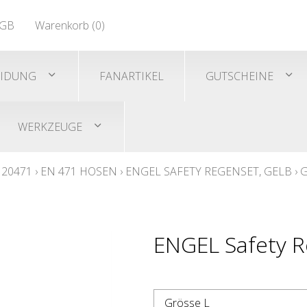
EN 471
GB
Warenkorb (
0
)
Shirts/He
EN 471
EIDUNG
FANARTIKEL
GUTSCHEINE
WERKZEUGE
 20471
›
EN 471 HOSEN
›
ENGEL SAFETY REGENSET, GELB
›
G
ENGEL Safety Re
Grösse L