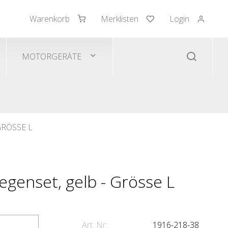
Warenkorb
Merklisten
Login
mden/Pullover
 Westen
MOTORGERÄTE
RÖSSE L
genset, gelb - Grösse L
Art. Nr:
1916-218-38