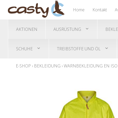
Nässeschutz Ponchos
Trimmer/Freischneidegeräte
Gehörschutz
Übersicht
Übersicht
Übersicht
Home
Kontakt
A
Helme/Helmset
Akku-Trimmer
Sicherheitsschuhe
Schutzbrillen
Benzin-Trimmer
AKTIONEN
AUSRÜSTUNG
BEKL
SCHUHE
TREIBSTOFFE UND ÖL
E-SHOP
›
BEKLEIDUNG
›
WARNBEKLEIDUNG EN ISO