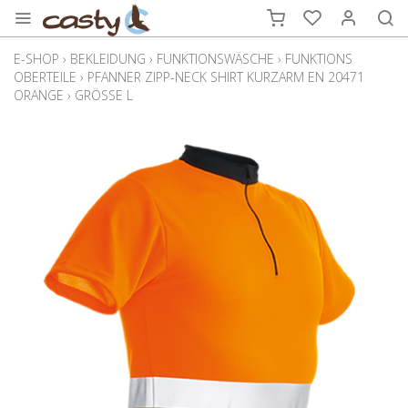
E-SHOP
›
BEKLEIDUNG
›
FUNKTIONSWÄSCHE
›
FUNKTIONS
OBERTEILE
›
PFANNER ZIPP-NECK SHIRT KURZARM EN 20471
ORANGE
›
GRÖSSE L